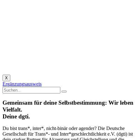
X
Ergänzungsausweis
Gemeinsam für deine Selbstbestimmung: Wir leben
Vielfalt.
Deine dgti.
Du bist trans*, inter*, nicht-binär oder agender? Die Deutsche
Gesellschaft für Trans*- und Inter*geschlechtlichkeit e.V. (dgti) ist
dein starker Partner für Akzeptanz und Gleichstellung
und
die