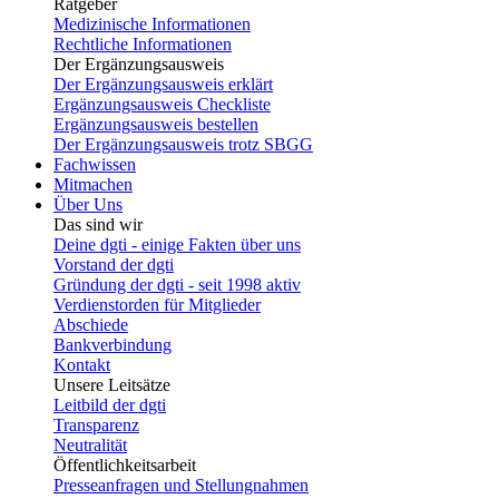
Ratgeber
Medizinische Informationen
Rechtliche Informationen
Der Ergänzungsausweis
Der Ergänzungsausweis erklärt
Ergänzungsausweis Checkliste
Ergänzungsausweis bestellen
Der Ergänzungsausweis trotz SBGG
Fachwissen
Mitmachen
Über Uns
Das sind wir
Deine dgti - einige Fakten über uns
Vorstand der dgti
Gründung der dgti - seit 1998 aktiv
Verdienstorden für Mitglieder
Abschiede
Bankverbindung
Kontakt
Unsere Leitsätze
Leitbild der dgti
Transparenz
Neutralität
Öffentlichkeitsarbeit
Presseanfragen und Stellungnahmen