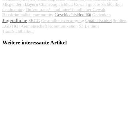
Bayern
Misgendern
Chancengleichheit
Gewalt
queere Sichtbarkeit
deadnaming
Opfern trans*- und inter*feindlicher Gewalt
Geschlechtsidentität
Hasskriminalität
community
Gedenken
Jugendliche
SBGG
Qualitätszirkel
Gesundheitsversorgung
Studien
LGBTIQ+-Gemeinschaft
Kommunikation
S3 Leitlinie
TransSichtbarkeit
Weitere interessante Artikel