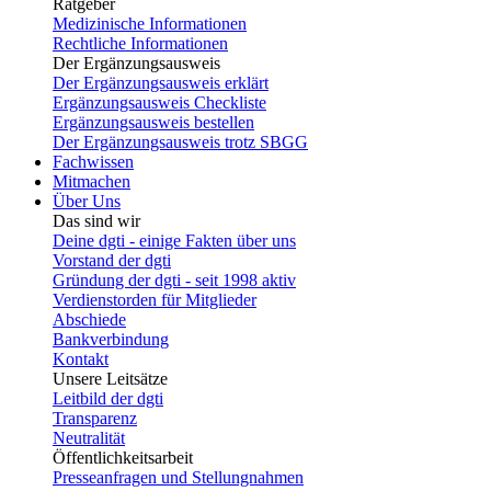
Ratgeber
Medizinische Informationen
Rechtliche Informationen
Der Ergänzungsausweis
Der Ergänzungsausweis erklärt
Ergänzungsausweis Checkliste
Ergänzungsausweis bestellen
Der Ergänzungsausweis trotz SBGG
Fachwissen
Mitmachen
Über Uns
Das sind wir
Deine dgti - einige Fakten über uns
Vorstand der dgti
Gründung der dgti - seit 1998 aktiv
Verdienstorden für Mitglieder
Abschiede
Bankverbindung
Kontakt
Unsere Leitsätze
Leitbild der dgti
Transparenz
Neutralität
Öffentlichkeitsarbeit
Presseanfragen und Stellungnahmen