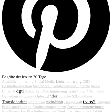
Begriffe der letzten 30 Tage
Diskriminierung
Antidiskriminierung
Social Media
CSD
Gesundheitssystem
Sichtbarkeit
Gendersensible Sprache
nicht-
dgti
Binarität
Solidarität
Diskriminierung Trans* Inter* Non-binär
Kinder
Gedenken an queere Opfer
Sprache
S2k-Leitlinie
trans*
Transidentität
nicht-binär
nichtbinaer
Hassgewalt
Umgang
Psychotherapeut*innen
Fallbesprechungen
Qualitätsmanagement
NonBinaryDay
Psychotherapeuten
NonBinaryAwareness
Arbeit