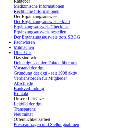
Ratgeber
Medizinische Informationen
Rechtliche Informationen
Der Ergänzungsausweis
Der Ergänzungsausweis erklärt
Ergänzungsausweis Checkliste
Ergänzungsausweis bestellen
Der Ergänzungsausweis trotz SBGG
Fachwissen
Mitmachen
Über Uns
Das sind wir
Deine dgti - einige Fakten über uns
Vorstand der dgti
Gründung der dgti - seit 1998 aktiv
Verdienstorden für Mitglieder
Abschiede
Bankverbindung
Kontakt
Unsere Leitsätze
Leitbild der dgti
Transparenz
Neutralität
Öffentlichkeitsarbeit
Presseanfragen und Stellungnahmen