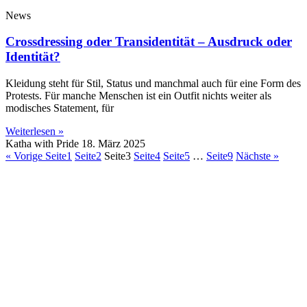
News
Crossdressing oder Transidentität – Ausdruck oder
Identität?
Kleidung steht für Stil, Status und manchmal auch für eine Form des
Protests. Für manche Menschen ist ein Outfit nichts weiter als
modisches Statement, für
Weiterlesen »
Katha with Pride
18. März 2025
« Vorige
Seite
1
Seite
2
Seite
3
Seite
4
Seite
5
…
Seite
9
Nächste »