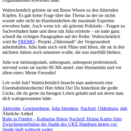
Organisationen erworben hatte.
Wahrscheinlich gehörte sie mit Ihrem Wissen zu den führenden
Köpfen. Es gab keine Frage über das Thema zu der sie nichts
wusste oder nicht im Handumdrehen die maximale Expertise
erworben hatte. Auch wenn ich -als gelernte Polizistin – Fragen zu
Sachverhalten hatte und diese mit Julia erörterte – sie hatte ganz
schnell die richtigen Paragraphen auf der Reihe. Wahrscheinlich
wird ihr
FREMO
– Projekt „Oldenstadt“ der Vergessenheit
anheimfallen. Julia hatte noch viele Pläne und Ideen, die sie in den
nächsten Jahren noch umsetzen wollte, die nun unerfüllt bleiben.
Julia war meinungsstark, unbeugsam, unbequem professionell,
nervend wenn sie nachts 00.30h anrief, eine Humanistin und vor
allem eines: Meine Freundin!
Leb wohl Jule! Wahrscheinlich braucht man andernorts eine
Eisenbahnhistorikerin! Hier fehlst Du! Du hinterlässt die große
Lücke, die du gerne im hiesigen Leben gehabt und um deren man
dich wahrgenommen hätte.
Aktivistin
,
Gesetzgebung
,
Julia Steenken
,
Nachruf
,
Oldenburg
,
dgti
Ähnliche Artikel
Ruhe in Frieden – Katharina Hören
Nachruf: Helma Katrin Alter
Zwischenergebnisse der Studie des UKE Hamburg liegen vor:
Studie läuft weltweit weiter