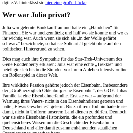
dgti e.V. hinterlässt sie
hier eine große Lücke
.
Wer war Julia privat?
Julia war gelernte Bankkauffrau und hatte ein „Händchen“ für
Finanzen. Sie war uneigennützig und half wo sie konnte und wo es
ihr wichtig war. Auch wenn sie sich als „in der Wolle gefärbt
schwarz“ bezeichnete, so hat sie Solidarität gelebt ohne auf den
politischen Hintergrund zu sehen.
Dies mag auch ihre Sympathie für das Star-Trek-Universum des
Gene Roddenberry erklären: Julia war eine echte „Trekkie“ und
beteiligte sich bis in die Stunden vor ihrem Ableben intensiv online
am Rollenspiel in dieser Welt.
Ihre wirkliche Passion gehörte jedoch der Eisenbahn. Insbesondere
der „Großherzoglich Oldenburgische Eisenbahn“, der GOE. Julias
Familie ist eine Eisenbahnerfamilie. Erst sie war – aufgrund der
Warnung ihres Vaters- nicht in den Eisenbahndienst getreten und
hatte „Etwas Gescheites“ gelernt. Bis zu ihrem Tod hin haderte sie
damit, nicht in Uniform unserem Land dienen zu dürfen. Dennoch
war sie eine Eisenbahn-Historikerin, die ein profundes und
quellensicheres Wissen um die Geschichte der Eisenbahn in
Deutschland und aller damit zusammenhängenden staatlichen