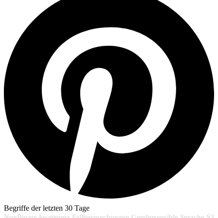
Begriffe der letzten 30 Tage
NonBinaryAwareness
Fallbesprechungen
Gendersensible Sprache
S3