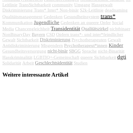
Leitlinie
TransSichtbarkeit
community
Umgang
Hassgewalt
Diskriminierung Trans* Inter* Non-binär
S2k-Leitlinie
deadnaming
trans*
Qualitätsmanagement
Gedenken
Gesundheitssystem
Jugendliche
Kommunikation
Gedenken an queere Opfer
Social
Transidentität
Qualitätszirkel
Media
Chancengleichheit
nichtbinaer
Bayern
NonBinaryDay
CSD
Opfern trans*- und inter*feindlicher
Diskriminierung
Gewalt
Sichtbarkeit
Psychotherapeuten
Gewalt
Kinder
Psychotherapeut*innen
Antidiskriminierung
Misgendern
nicht-binär
SBGG
Gesundheitsversorgung
Sprache
nicht-Binarität
dgti
Hasskriminalität
LGBTIQ+-Gemeinschaft
queere Sichtbarkeit
Geschlechtsidentität
Solidarität
Arbeit
Studien
Weitere interessante Artikel