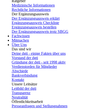
Ratgeber
Medizinische Informationen
Rechtliche Informationen
Der Ergänzungsausweis
Der Ergänzungsausweis erklärt
Ergänzungsausweis Checkliste
Ergänzungsausweis bestellen
Der Ergänzungsausweis trotz SBGG
Fachwissen
Mitmachen
Über Uns
Das sind wir
Deine dgti - einige Fakten über uns
Vorstand der dgti
Gründung der dgti - seit 1998 aktiv
Verdienstorden für Mitglieder
Abschiede
Bankverbindung
Kontakt
Unsere Leitsätze
Leitbild der dgti
Transparenz
Neutralität
Öffentlichkeitsarbeit
Presseanfragen und Stellungnahmen