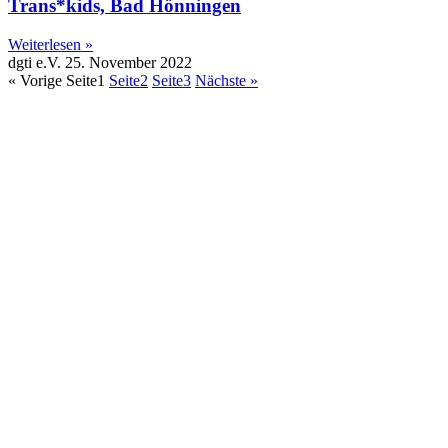
Trans*kids, Bad Hönningen
Weiterlesen »
dgti e.V.
25. November 2022
« Vorige
Seite
1
Seite
2
Seite
3
Nächste »