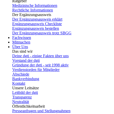
Ratgeber
Medizinische Informationen
Rechtliche Informationen
Der Ergänzungsausweis
Der Ergänzungsausweis erklärt
Ergänzungsausweis Checkliste
Ergänzungsausweis bestellen
Der Ergänzungsausweis trotz SBGG
Fachwissen
Mitmachen
Über Uns
Das sind wir
Deine dgti - einige Fakten über uns
Vorstand der dgti
Gründung der dgti - seit 1998 aktiv
Verdienstorden für Mitglieder
Abschiede
Bankverbindung
Kontakt
Unsere Leitsätze
Leitbild der dgti
Transparenz
Neutralität
Öffentlichkeitsarbeit
Presseanfragen und Stellungnahmen