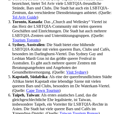
bezeichnet, bietet Tel Aviv viele LSBTQIA-freundliche
Strände, Bars und Clubs. Die Stadt hat auch ein LSBTQIA-
Zentrum, das verschiedene Dienstleistungen anbietet. (Quelle:
Tel Aviv Guide
)
Toronto, Kanada
: Das „Church and Wellesley“ Viertel ist
das Herz der LSBTQIA-Community mit vielen queeren
Geschäften und Einrichtungen. Die Stadt hat auch mehrere
LSBTQIA-Zentren und Unterstützungsgruppen. (Quelle:
Tourism Toronto
)
Sydney, Australien
: Die Stadt bietet eine blühende
LSBTQIA-Kultur mit vielen queeren Bars, Clubs und Cafés,
besonders im Darlinghurst-Viertel. Das Sydney Gay and
Lesbian Mardi Gras ist das größte queere Festival in
Australien. Es gibt auch mehrere queere Zentren mit
Beratungsangeboten und Angeboten der
Gesundheitsversorgung. (Quelle:
V
isit Sydney
)
Kapstadt, Südafrika
: Als eine der queerfreundlichsten Städte
Afrikas bietet Kapstadt eine lebendige Szene mit vielen
queeren Bars und Clubs, besonders im De Waterkant-Viertel.
(Quelle:
Cape Town Tourism
)
Taipeh, Taiwan
: Als erstes asiatisches Land, das die
gleichgeschlechtliche Ehe legalisierte, ist Taiwan,
insbesondere Taipeh, ein Vorreiter für LSBTQIA-Rechte in
Asien. Die Stadt hat viele queere Bars und Cafés im
Ximending-Distrikt. (Quelle:
Taiwan Tourism Bureau
)