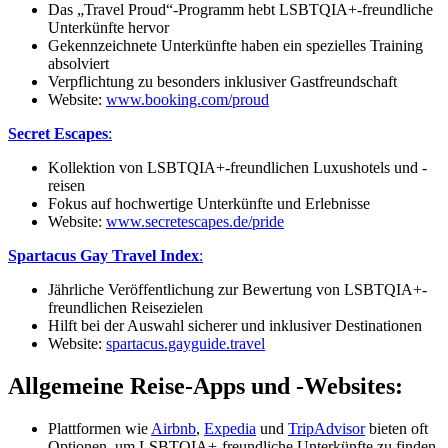
Das „Travel Proud“-Programm hebt LSBTQIA+-freundliche
Unterkünfte hervor
Gekennzeichnete Unterkünfte haben ein spezielles Training
absolviert
Verpflichtung zu besonders inklusiver Gastfreundschaft
Website:
www.booking.com/proud
Secret Escapes
:
Kollektion von LSBTQIA+-freundlichen Luxushotels und -
reisen
Fokus auf hochwertige Unterkünfte und Erlebnisse
Website:
www.secretescapes.de/pride
Spartacus Gay Travel Index
:
Jährliche Veröffentlichung zur Bewertung von LSBTQIA+-
freundlichen Reisezielen
Hilft bei der Auswahl sicherer und inklusiver Destinationen
Website:
spartacus.gayguide.travel
Allgemeine Reise-Apps und -Websites:
Plattformen wie
Airbnb
,
Expedia
und
TripAdvisor
bieten oft
Optionen, um LSBTQIA+-freundliche Unterkünfte zu finden