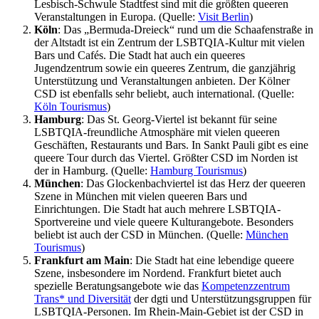
Lesbisch-Schwule Stadtfest sind mit die größten queeren
Veranstaltungen in Europa. (Quelle:
Visit Berlin
)
Köln
: Das „Bermuda-Dreieck“ rund um die Schaafenstraße in
der Altstadt ist ein Zentrum der LSBTQIA-Kultur mit vielen
Bars und Cafés. Die Stadt hat auch ein queeres
Jugendzentrum sowie ein queeres Zentrum, die ganzjährig
Unterstützung und Veranstaltungen anbieten. Der Kölner
CSD ist ebenfalls sehr beliebt, auch international. (Quelle:
Köln Tourismus
)
Hamburg
: Das St. Georg-Viertel ist bekannt für seine
LSBTQIA-freundliche Atmosphäre mit vielen queeren
Geschäften, Restaurants und Bars. In Sankt Pauli gibt es eine
queere Tour durch das Viertel. Größter CSD im Norden ist
der in Hamburg. (Quelle:
Hamburg Tourismus
)
München
: Das Glockenbachviertel ist das Herz der queeren
Szene in München mit vielen queeren Bars und
Einrichtungen. Die Stadt hat auch mehrere LSBTQIA-
Sportvereine und viele queere Kulturangebote. Besonders
beliebt ist auch der CSD in München. (Quelle:
München
Tourismus
)
Frankfurt am Main
: Die Stadt hat eine lebendige queere
Szene, insbesondere im Nordend. Frankfurt bietet auch
spezielle Beratungsangebote wie das
Kompetenzzentrum
Trans* und Diversität
der dgti und Unterstützungsgruppen für
LSBTQIA-Personen. Im Rhein-Main-Gebiet ist der CSD in