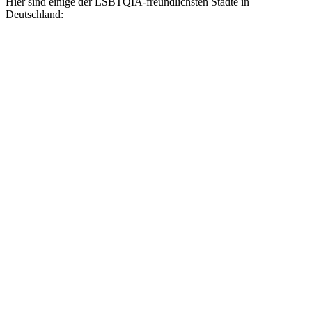
Hier sind einige der LSBTQIA-freundlichsten Städte in
Deutschland: