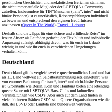
persönlichen Geschichten und anekdotischen Berichten stammen,
die nicht immer auf alle Mitglieder der LGBTQIA+ Community
zutreffen. Insbesondere für TIN*Menschen (trans*, inter* und nicht-
binäre Personen) ist es unerlässlich, Reiseempfehlungen individuell
zu bewerten und entsprechend den eigenen Bedürfnissen
anzupassen​ (
Queer In The World
)​​ (
Travel + Leisure
)​.
Deshalb sind die „Tipps für eine sichere und erfüllende Reise“ im
letzten Absatz als Leitfaden gedacht, der Flexibilität und individuelle
Anpassung aufzeigt, abhängig davon, was für euch im Urlaub
wichtig ist und wie ihr euch in verschiedenen Umgebungen
verhalten könnt.
Deutschland
Deutschland gilt als vergleichsweise queerfreundliches Land und hat
als 11. Land weltweit ein Selbstbestimmungsgesetz eingeführt, was
von enormer Bedeutung für trans*, inter* und nicht-binäre Personen
ist. Großstädte wie Berlin, Köln und Hamburg bieten eine lebendige
queere Szene mit LSBTQIA*-Bars, Clubs und kulturellen
Veranstaltungen wie CSD’s. Aber auch auf dem Land finden in
vielen kleineren Städten CSD’s statt. Queere Organisationen wie die
dgti, der LSVD oder Lambda sind bundesweit vertreten.