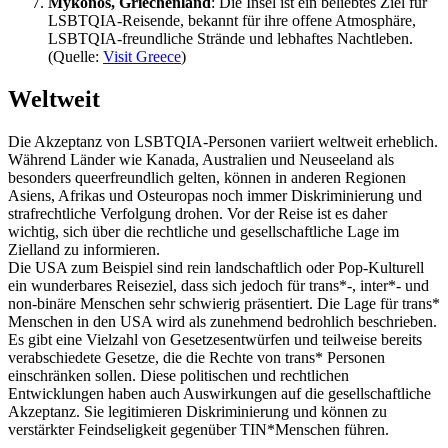
Mykonos, Griechenland
: Die Insel ist ein beliebtes Ziel für
LSBTQIA-Reisende, bekannt für ihre offene Atmosphäre,
LSBTQIA-freundliche Strände und lebhaftes Nachtleben.
(Quelle:
Visit Greece
)
Weltweit
Die Akzeptanz von LSBTQIA-Personen variiert weltweit erheblich.
Während Länder wie Kanada, Australien und Neuseeland als
besonders queerfreundlich gelten, können in anderen Regionen
Asiens, Afrikas und Osteuropas noch immer Diskriminierung und
strafrechtliche Verfolgung drohen. Vor der Reise ist es daher
wichtig, sich über die rechtliche und gesellschaftliche Lage im
Zielland zu informieren.
Die USA zum Beispiel sind rein landschaftlich oder Pop-Kulturell
ein wunderbares Reiseziel, dass sich jedoch für trans*-, inter*- und
non-binäre Menschen sehr schwierig präsentiert. Die Lage für trans*
Menschen in den USA wird als zunehmend bedrohlich beschrieben.
Es gibt eine Vielzahl von Gesetzesentwürfen und teilweise bereits
verabschiedete Gesetze, die die Rechte von trans* Personen
einschränken sollen. Diese politischen und rechtlichen
Entwicklungen haben auch Auswirkungen auf die gesellschaftliche
Akzeptanz. Sie legitimieren Diskriminierung und können zu
verstärkter Feindseligkeit gegenüber TIN*Menschen führen.