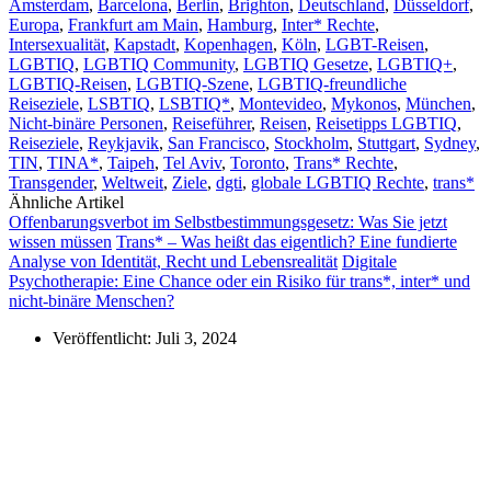
Amsterdam
,
Barcelona
,
Berlin
,
Brighton
,
Deutschland
,
Düsseldorf
,
Europa
,
Frankfurt am Main
,
Hamburg
,
Inter* Rechte
,
Intersexualität
,
Kapstadt
,
Kopenhagen
,
Köln
,
LGBT-Reisen
,
LGBTIQ
,
LGBTIQ Community
,
LGBTIQ Gesetze
,
LGBTIQ+
,
LGBTIQ-Reisen
,
LGBTIQ-Szene
,
LGBTIQ-freundliche
Reiseziele
,
LSBTIQ
,
LSBTIQ*
,
Montevideo
,
Mykonos
,
München
,
Nicht-binäre Personen
,
Reiseführer
,
Reisen
,
Reisetipps LGBTIQ
,
Reiseziele
,
Reykjavik
,
San Francisco
,
Stockholm
,
Stuttgart
,
Sydney
,
TIN
,
TINA*
,
Taipeh
,
Tel Aviv
,
Toronto
,
Trans* Rechte
,
Transgender
,
Weltweit
,
Ziele
,
dgti
,
globale LGBTIQ Rechte
,
trans*
Ähnliche Artikel
Offenbarungsverbot im Selbstbestimmungsgesetz: Was Sie jetzt
wissen müssen
Trans* – Was heißt das eigentlich? Eine fundierte
Analyse von Identität, Recht und Lebensrealität
Digitale
Psychotherapie: Eine Chance oder ein Risiko für trans*, inter* und
nicht-binäre Menschen?
Veröffentlicht:
Juli 3, 2024