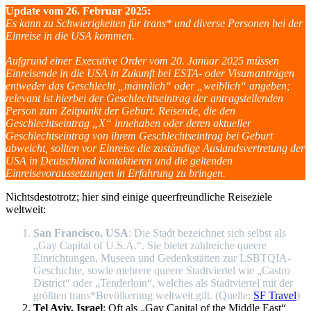
Update vom 26. Februar 2025:
Es kann zu Schwierigkeiten für trans* und diverse Personen bei der
Einreise in die USA kommen.
Aufgrund einer Executive Order vom 20. Januar 2025 müssen
Einreisende in die USA in Zukunft bei ESTA- oder Visumanträgen
entweder das Geschlecht „männlich“ oder „weiblich“ angeben;
relevant ist hierbei der Geschlechtseintrag der antragstellenden
Person zum Zeitpunkt der Geburt. Reisende, die den
Geschlechtseintrag „X“ innehaben oder deren aktueller
Geschlechtseintrag von ihrem Geschlechtseintrag bei Geburt
abweicht, sollten vor Einreise die zuständige Auslandsvertretung der
USA in Deutschland kontaktieren und die geltenden
Einreisevoraussetzungen in Erfahrung zu bringen.
Nichtsdestotrotz; hier sind einige queerfreundliche Reiseziele
weltweit:
San Francisco, USA
: Die Stadt bezeichnet sich selbst als
„Gay Capital of U.S.A.“. Sie bietet zahlreiche queere
Einrichtungen, Museen und Gedenkstätten zur LSBTQIA-
Geschichte, sowie mehrere queere Stadtviertel wie „Castro
District“ oder „Tenderloin“, welches als Stadtviertel mit der
größten trans*Bevölkerung weltweit gilt. (Quelle:
S
F Travel
)
Tel Aviv, Israel
: Oft als „Gay Capital of the Middle East“