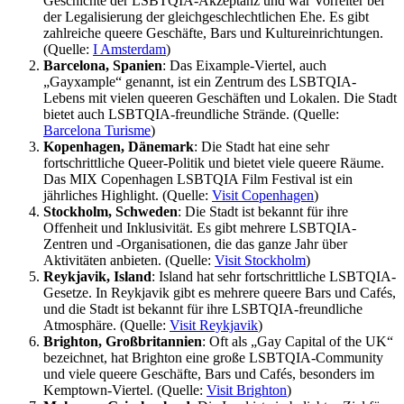
Geschichte der LSBTQIA-Akzeptanz und war Vorreiter bei
der Legalisierung der gleichgeschlechtlichen Ehe. Es gibt
zahlreiche queere Geschäfte, Bars und Kultureinrichtungen.
(Quelle:
I Amsterdam
)
Barcelona, Spanien
: Das Eixample-Viertel, auch
„Gayxample“ genannt, ist ein Zentrum des LSBTQIA-
Lebens mit vielen queeren Geschäften und Lokalen. Die Stadt
bietet auch LSBTQIA-freundliche Strände. (Quelle:
Barcelona Turisme
)
Kopenhagen, Dänemark
: Die Stadt hat eine sehr
fortschrittliche Queer-Politik und bietet viele queere Räume.
Das MIX Copenhagen LSBTQIA Film Festival ist ein
jährliches Highlight. (Quelle:
Visit Copenhagen
)
Stockholm, Schweden
: Die Stadt ist bekannt für ihre
Offenheit und Inklusivität. Es gibt mehrere LSBTQIA-
Zentren und -Organisationen, die das ganze Jahr über
Aktivitäten anbieten. (Quelle:
Visit Stockholm
)
Reykjavik, Island
: Island hat sehr fortschrittliche LSBTQIA-
Gesetze. In Reykjavik gibt es mehrere queere Bars und Cafés,
und die Stadt ist bekannt für ihre LSBTQIA-freundliche
Atmosphäre. (Quelle:
Visit Reykjavik
)
Brighton, Großbritannien
: Oft als „Gay Capital of the UK“
bezeichnet, hat Brighton eine große LSBTQIA-Community
und viele queere Geschäfte, Bars und Cafés, besonders im
Kemptown-Viertel. (Quelle:
Visit Brighton
)