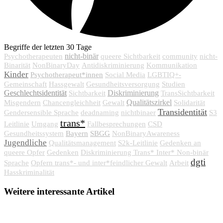
Begriffe der letzten 30 Tage
nicht-binär
Psychotherapeuten
queere Sichtbarkeit
community
nicht-
Binarität
NonBinaryDay
Antidiskriminierung
Kommunikation
Kinder
Psychotherapeut*innen
Social Media
LGBTIQ+-
Gemeinschaft
Hassgewalt
Gesundheitsversorgung
Studien
Geschlechtsidentität
Diskriminierung
Sichtbarkeit
TransSichtbarkeit
Qualitätszirkel
Misgendern
Chancengleichheit
Gewalt
Solidarität
Transidentität
Gendersensible Sprache
deadnaming
nichtbinaer
S3
trans*
Leitlinie
Umgang
Fallbesprechungen
CSD
Bayern
SBGG
Gesundheitssystem
NonBinaryAwareness
Jugendliche
Qualitätsmanagement
S2k-Leitlinie
Gedenken an
queere Opfer
Gedenken
Diskriminierung Trans* Inter* Non-binär
dgti
Sprache
Opfern trans*- und inter*feindlicher Gewalt
Arbeit
Hasskriminalität
Weitere interessante Artikel