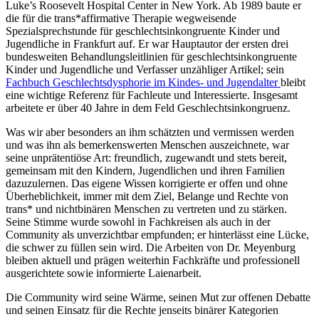
Luke’s Roosevelt Hospital Center in New York. Ab 1989 baute er
die für die trans*affirmative Therapie wegweisende
Spezialsprechstunde für geschlechtsinkongruente Kinder und
Jugendliche in Frankfurt auf. Er war Hauptautor der ersten drei
bundesweiten Behandlungsleitlinien für geschlechtsinkongruente
Kinder und Jugendliche und Verfasser unzähliger Artikel; sein
Fachbuch Geschlechtsdysphorie im Kindes- und Jugendalter
bleibt
eine wichtige Referenz für Fachleute und Interessierte. Insgesamt
arbeitete er über 40 Jahre in dem Feld Geschlechtsinkongruenz.
Was wir aber besonders an ihm schätzten und vermissen werden
und was ihn als bemerkenswerten Menschen auszeichnete, war
seine unprätentiöse Art: freundlich, zugewandt und stets bereit,
gemeinsam mit den Kindern, Jugendlichen und ihren Familien
dazuzulernen. Das eigene Wissen korrigierte er offen und ohne
Überheblichkeit, immer mit dem Ziel, Belange und Rechte von
trans* und nichtbinären Menschen zu vertreten und zu stärken.
Seine Stimme wurde sowohl in Fachkreisen als auch in der
Community als unverzichtbar empfunden; er hinterlässt eine Lücke,
die schwer zu füllen sein wird. Die Arbeiten von Dr. Meyenburg
bleiben aktuell und prägen weiterhin Fachkräfte und professionell
ausgerichtete sowie informierte Laienarbeit.
Die Community wird seine Wärme, seinen Mut zur offenen Debatte
und seinen Einsatz für die Rechte jenseits binärer Kategorien