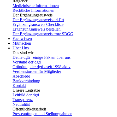
Ratgeber
Medizinische Informationen
Rechtliche Informationen
Der Ergänzungsausweis
Der Ergänzungsausweis erklärt
Ergänzungsausweis Checkliste
Ergänzungsausweis bestellen
Der Ergänzungsausweis trotz SBGG
Fachwissen
Mitmachen
Über Uns
Das sind wir
Deine dgti - einige Fakten über uns
Vorstand der dgti
Gründung der dgti - seit 1998 aktiv
Verdienstorden für Mitglieder
Abschiede
Bankverbindung
Kontakt
Unsere Leitsätze
Leitbild der dgti
Transparenz
Neutralität
Öffentlichkeitsarbeit
Presseanfragen und Stellungnahmen