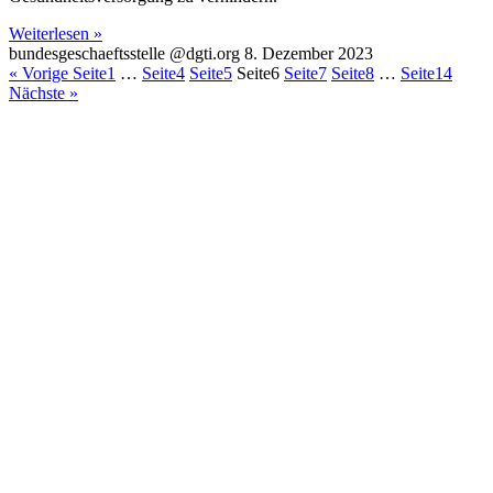
Weiterlesen »
bundesgeschaeftsstelle @dgti.org
8. Dezember 2023
« Vorige
Seite
1
…
Seite
4
Seite
5
Seite
6
Seite
7
Seite
8
…
Seite
14
Nächste »