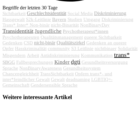
Begriffe der letzten 30 Tage
Geschlechtsidentität
Diskriminierung
Sichtbarkeit
Social Media
Bayern
Hassgewalt
S2k-Leitlinie
Studien
Umgang
Diskriminierung
Trans* Inter* Non-binär
nicht-Binarität
NonBinaryDay
Transidentität
Jugendliche
Psychotherapeut*innen
Psychotherapeuten
Qualitätsmanagement
queere Sichtbarkeit
nicht-binär
Qualitätszirkel
Gedenken
CSD
Gedenken an queere
Opfer
Hasskriminalität
community
S3 Leitlinie
nichtbinaer
Solidarität
trans*
Misgendern
Arbeit
Antidiskriminierung
Kommunikation
dgti
Kinder
SBGG
Fallbesprechungen
Gesundheitsversorgung
Sprache
NonBinaryAwareness
Gesundheitssystem
Chancengleichheit
TransSichtbarkeit
Opfern trans*- und
inter*feindlicher Gewalt
Gewalt
deadnaming
LGBTIQ+-
Gemeinschaft
Gendersensible Sprache
Weitere interessante Artikel