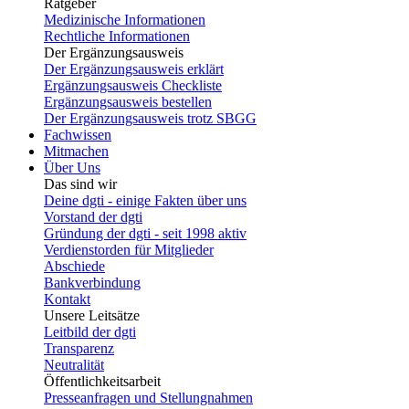
Ratgeber
Medizinische Informationen
Rechtliche Informationen
Der Ergänzungsausweis
Der Ergänzungsausweis erklärt
Ergänzungsausweis Checkliste
Ergänzungsausweis bestellen
Der Ergänzungsausweis trotz SBGG
Fachwissen
Mitmachen
Über Uns
Das sind wir
Deine dgti - einige Fakten über uns
Vorstand der dgti
Gründung der dgti - seit 1998 aktiv
Verdienstorden für Mitglieder
Abschiede
Bankverbindung
Kontakt
Unsere Leitsätze
Leitbild der dgti
Transparenz
Neutralität
Öffentlichkeitsarbeit
Presseanfragen und Stellungnahmen