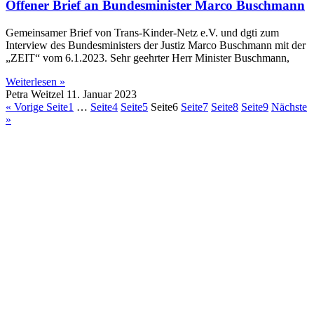
Offener Brief an Bundesminister Marco Buschmann
Gemeinsamer Brief von Trans-Kinder-Netz e.V. und dgti zum
Interview des Bundesministers der Justiz Marco Buschmann mit der
„ZEIT“ vom 6.1.2023. Sehr geehrter Herr Minister Buschmann,
Weiterlesen »
Petra Weitzel
11. Januar 2023
« Vorige
Seite
1
…
Seite
4
Seite
5
Seite
6
Seite
7
Seite
8
Seite
9
Nächste
»