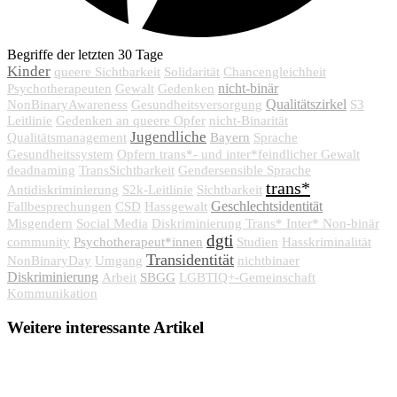
Begriffe der letzten 30 Tage
Kinder
queere Sichtbarkeit
Solidarität
Chancengleichheit
nicht-binär
Psychotherapeuten
Gewalt
Gedenken
Qualitätszirkel
NonBinaryAwareness
Gesundheitsversorgung
S3
Leitlinie
Gedenken an queere Opfer
nicht-Binarität
Jugendliche
Bayern
Qualitätsmanagement
Sprache
Gesundheitssystem
Opfern trans*- und inter*feindlicher Gewalt
deadnaming
TransSichtbarkeit
Gendersensible Sprache
trans*
Antidiskriminierung
S2k-Leitlinie
Sichtbarkeit
Geschlechtsidentität
Fallbesprechungen
CSD
Hassgewalt
Misgendern
Social Media
Diskriminierung Trans* Inter* Non-binär
dgti
Psychotherapeut*innen
community
Studien
Hasskriminalität
Transidentität
NonBinaryDay
Umgang
nichtbinaer
Diskriminierung
SBGG
Arbeit
LGBTIQ+-Gemeinschaft
Kommunikation
Weitere interessante Artikel