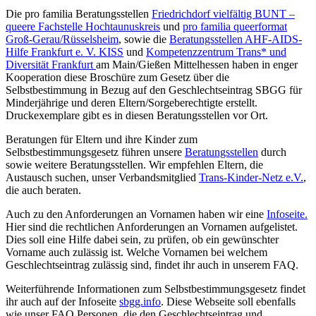
Die pro familia Beratungsstellen
Friedrichdorf vielfältig BUNT –
queere Fachstelle Hochtaunuskreis
und
pro familia queerformat
Groß-Gerau/Rüsselsheim
, sowie die
Beratungsstellen AHF-AIDS-
Hilfe Frankfurt e. V. KISS
und
Kompetenzzentrum Trans* und
Diversität Frankfurt
am Main/Gießen Mittelhessen haben in enger
Kooperation diese Broschüre zum Gesetz über die
Selbstbestimmung in Bezug auf den Geschlechtseintrag SBGG für
Minderjährige und deren Eltern/Sorgeberechtigte erstellt.
Druckexemplare gibt es in diesen Beratungsstellen vor Ort.
Beratungen für Eltern und ihre Kinder zum
Selbstbestimmungsgesetz führen unsere
Beratungsstellen
durch
sowie weitere Beratungsstellen. Wir empfehlen Eltern, die
Austausch suchen, unser Verbandsmitglied
Trans-Kinder-Netz e.V.
,
die auch beraten.
Auch zu den Anforderungen an Vornamen haben wir eine
Infoseite.
Hier sind die rechtlichen Anforderungen an Vornamen aufgelistet.
Dies soll eine Hilfe dabei sein, zu prüfen, ob ein gewünschter
Vorname auch zulässig ist. Welche Vornamen bei welchem
Geschlechtseintrag zulässig sind, findet ihr auch in unserem FAQ.
Weiterführende Informationen zum Selbstbestimmungsgesetz findet
ihr auch auf der Infoseite
sbgg.info
. Diese Webseite soll ebenfalls
wie unser FAQ Personen, die den Geschlechtseintrag und