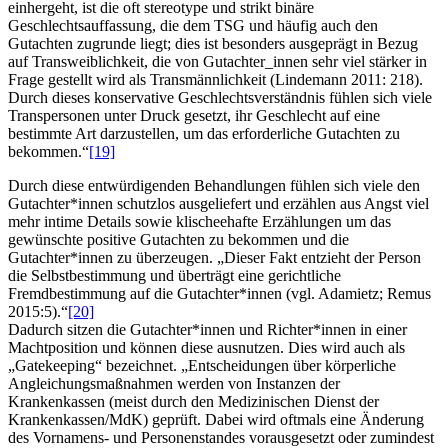
einhergeht, ist die oft stereotype und strikt binäre
Geschlechtsauffassung, die dem TSG und häufig auch den
Gutachten zugrunde liegt; dies ist besonders ausgeprägt in Bezug
auf Transweiblichkeit, die von Gutachter_innen sehr viel stärker in
Frage gestellt wird als Transmännlichkeit (Lindemann 2011: 218).
Durch dieses konservative Geschlechtsverständnis fühlen sich viele
Transpersonen unter Druck gesetzt, ihr Geschlecht auf eine
bestimmte Art darzustellen, um das erforderliche Gutachten zu
bekommen.“
[19]
Durch diese entwürdigenden Behandlungen fühlen sich viele den
Gutachter*innen schutzlos ausgeliefert und erzählen aus Angst viel
mehr intime Details sowie klischeehafte Erzählungen um das
gewünschte positive Gutachten zu bekommen und die
Gutachter*innen zu überzeugen. „Dieser Fakt entzieht der Person
die Selbstbestimmung und überträgt eine gerichtliche
Fremdbestimmung auf die Gutachter*innen (vgl. Adamietz; Remus
2015:5).“
[20]
Dadurch sitzen die Gutachter*innen und Richter*innen in einer
Machtposition und können diese ausnutzen. Dies wird auch als
„Gatekeeping“ bezeichnet. „Entscheidungen über körperliche
Angleichungsmaßnahmen werden von Instanzen der
Krankenkassen (meist durch den Medizinischen Dienst der
Krankenkassen/MdK) geprüft. Dabei wird oftmals eine Änderung
des Vornamens- und Personenstandes vorausgesetzt oder zumindest