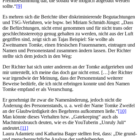
Fremdbestimmung dar, die sobald wie möglich abgebaut werden
sollte.“
[9]
Es mehren sich die Berichte über diskriminierende Begutachtungen
und TSG-Verfahren, wie bspw. bei Miriam Schmidt-Jüngst: „Dass
die Befürchtungen, nicht ernst genommen und für nicht trans oder
geschlechtsstereotyp genug gehalten zu werden, nicht aus der Luft
gegriffen sind, zeigt sich an Tajas Beispiel: Sie wollte als
Zweitnamen Tomke, einen friesischen Frauennamen, eintragen und
Namen und Personenstand zusammen ändern lassen. Der Richter
stellte sich dem jedoch in den Weg:
Der Richter hat sich unter anderem an der Tomke aufgerieben und
mir unterstellt, ich meine das doch gar nicht ernst. […] der Richter
war irgendwie der Meinung, dass der Personenstand weiterer
Beweise bedürfe, die ich nicht erbringen konnte und den Namen
Tomke empfand er als Verarschung.
Er genehmigt ihr zwar die Namenänderung, jedoch nicht die
Änderung des Personenstands, u. a. weil der Name Tomke Zweifel
an der Glaubwürdigkeit des Begehrens aufkommen ließe.“
[10]
Man könnte dieses Verhalten bzw. „Gatekeeping“ auch als
Machtmissbrauch deuten, wie es die YouTuberin „Unruly Juli“
andeutet.
[11]
Laura Adamietz und Katharina Bager stellten fest, dass: „Die grund-
und menschenrechtliche Analyse der verbleibenden