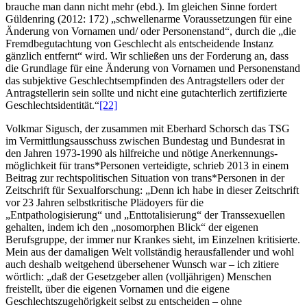
brauche man dann nicht mehr (ebd.). Im gleichen Sinne fordert
Güldenring (2012: 172) „schwellenarme Voraussetzungen für eine
Änderung von Vornamen und/ oder Personenstand“, durch die „die
Fremdbegutachtung von Geschlecht als entscheidende Instanz
gänzlich entfernt“ wird. Wir schließen uns der Forderung an, dass
die Grundlage für eine Änderung von Vornamen und Personenstand
das subjektive Geschlechtsempfinden des Antragstellers oder der
Antragstellerin sein sollte und nicht eine gutachterlich zertifizierte
Geschlechtsidentität.“
[22]
Volkmar Sigusch, der zusammen mit Eberhard Schorsch das TSG
im Vermittlungsausschuss zwischen Bundestag und Bundesrat in
den Jahren 1973-1990 als hilfreiche und nötige Anerkennungs-
möglichkeit für trans*Personen verteidigte, schrieb 2013 in einem
Beitrag zur rechtspolitischen Situation von trans*Personen in der
Zeitschrift für Sexualforschung: „Denn ich habe in dieser Zeitschrift
vor 23 Jahren selbstkritische Plädoyers für die
„Entpathologisierung“ und „Enttotalisierung“ der Transsexuellen
gehalten, indem ich den „nosomorphen Blick“ der eigenen
Berufsgruppe, der immer nur Krankes sieht, im Einzelnen kritisierte.
Mein aus der damaligen Welt vollständig herausfallender und wohl
auch deshalb weitgehend übersehener Wunsch war – ich zitiere
wörtlich: „daß der Gesetzgeber allen (volljährigen) Menschen
freistellt, über die eigenen Vornamen und die eigene
Geschlechtszugehörigkeit selbst zu entscheiden – ohne