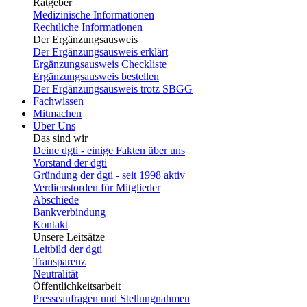
Ratgeber
Medizinische Informationen
Rechtliche Informationen
Der Ergänzungsausweis
Der Ergänzungsausweis erklärt
Ergänzungsausweis Checkliste
Ergänzungsausweis bestellen
Der Ergänzungsausweis trotz SBGG
Fachwissen
Mitmachen
Über Uns
Das sind wir
Deine dgti - einige Fakten über uns
Vorstand der dgti
Gründung der dgti - seit 1998 aktiv
Verdienstorden für Mitglieder
Abschiede
Bankverbindung
Kontakt
Unsere Leitsätze
Leitbild der dgti
Transparenz
Neutralität
Öffentlichkeitsarbeit
Presseanfragen und Stellungnahmen