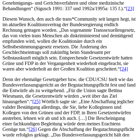
Genehmigungs- und Gerichtsverfahren und ohne medizinische
Behandlungen“ (Sigusch 1991: 337 und 1992a/1995a: 135 f.).“
[23]
Diesem Wunsch, den auch die trans*Community seit langen hegt, ist
im aktuellen Koalitionsvertrag der Bundesregierung endlich
Rechnung getragen worden. „Das sogenannte Transsexuellengesetz,
das von vielen trans Menschen als diskriminierend und demütigend
empfunden wird, wollen die Koalitionäre durch ein
Selbstbestimmungsgesetz ersetzen. Die Änderung des
Geschlechtseintrags soll zukünftig beim Standesamt per
Selbstauskunft möglich sein. Entsprechende Gesetzentwürfe hatten
Grüne und FDP in der Vergangenheit wiederholt eingebracht, sie
waren aber wiederholt an der Großen Koalition gescheitert.“
[24]
Denn der ehemalige Gesetzgeber bzw. die CDU/CSU hielt wie das
Bundesverfassungsgericht an der Begutachtungspflicht fest und fand
die Entwürfe als zu weitgehend. „Für die Union sagte Bettina
Wiesmann, die Gesetzentwürfe würden „weit über das Ziel
hinausgehen“.“
[25]
Wörtlich sagte sie: „Eine Abschaffung jeglicher
valider Bestätigung allerdings, die Sie, liebe Kolleginnen und
Kollegen von den Grünen und der FDP, in Ihren Gesetzentwürfen
anstreben, lehnen wir ab und ich auch. […] Die Bescheinigung
einer fachkundigen Begleitung würde dem meines Erachtens
Genüge tun.“
[26]
Gegen die Abschaffung der Begutachtungspflicht
wurde erfolglos geklagt. „Das Bundesverfassungsgericht hält den