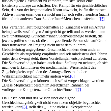
für das eigene Geschlecht zu kämpfen, um sich selbst eine
Existenzgrundlage zu schaffen. Der Kampf für ein geschlechtliches
Sein, das von der hegemonialen Norm abweicht, ist für die meisten
Aktivist_innen einer, den sie nicht nur für sich selbst, sondern (auch)
für und mit anderen Trans*- oder Inter*Menschen ausfechten.“
[5]
Das Verfahren läuft folgendermaßen ab: Zunächst wird ein Antrag
beim jeweils zuständigen Amtsgericht gestellt und es werden dann
zwei unabhängige Gutachter*innen/Sachverständige bestellt, die
jeweils prüfen sollen, ob die antragsstellende Person sich auf Grund
ihrer transsexuellen Prägung nicht mehr dem in ihrem
Geburtseintrag angegebenen Geschlecht, sondern dem anderen
Geschlecht als zugehörig empfindet und seit mindestens drei Jahren
unter dem Zwang steht, ihren Vorstellungen entsprechend zu leben.
Die Sachverständigen haben auch dazu Stellung zu nehmen, ob sich
nach den Erkenntnissen der medizinischen Wissenschaft das
Zugehörigkeitsempfinden des Antragstellers mit hoher
Wahrscheinlichkeit nicht mehr ändern wird.
[6]
Die Sachverständigen können auch selbst vorgeschlagen werden:
„Diese Möglichkeit besteht im gesetzlichen Rahmen bei
vorliegender Kompetenz der Gutachter*innen.“
[7]
Da Geschlecht und das Wissen über die eigene
Geschlechtszugehörigkeit nicht von außen objektiv begutachtet
werden kann
[8]
, stellt dies „…eine nicht zu akzeptierende