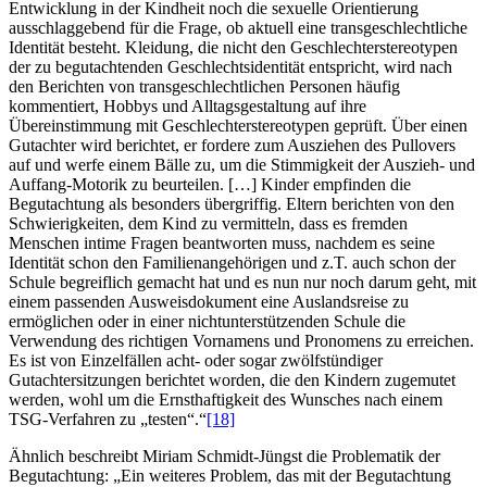
Entwicklung in der Kindheit noch die sexuelle Orientierung
ausschlaggebend für die Frage, ob aktuell eine transgeschlechtliche
Identität besteht. Kleidung, die nicht den Geschlechterstereotypen
der zu begutachtenden Geschlechtsidentität entspricht, wird nach
den Berichten von transgeschlechtlichen Personen häufig
kommentiert, Hobbys und Alltagsgestaltung auf ihre
Übereinstimmung mit Geschlechterstereotypen geprüft. Über einen
Gutachter wird berichtet, er fordere zum Ausziehen des Pullovers
auf und werfe einem Bälle zu, um die Stimmigkeit der Auszieh- und
Auffang-Motorik zu beurteilen. […] Kinder empfinden die
Begutachtung als besonders übergriffig. Eltern berichten von den
Schwierigkeiten, dem Kind zu vermitteln, dass es fremden
Menschen intime Fragen beantworten muss, nachdem es seine
Identität schon den Familienangehörigen und z.T. auch schon der
Schule begreiflich gemacht hat und es nun nur noch darum geht, mit
einem passenden Ausweisdokument eine Auslandsreise zu
ermöglichen oder in einer nichtunterstützenden Schule die
Verwendung des richtigen Vornamens und Pronomens zu erreichen.
Es ist von Einzelfällen acht- oder sogar zwölfstündiger
Gutachtersitzungen berichtet worden, die den Kindern zugemutet
werden, wohl um die Ernsthaftigkeit des Wunsches nach einem
TSG-Verfahren zu „testen“.“
[18]
Ähnlich beschreibt Miriam Schmidt-Jüngst die Problematik der
Begutachtung: „Ein weiteres Problem, das mit der Begutachtung