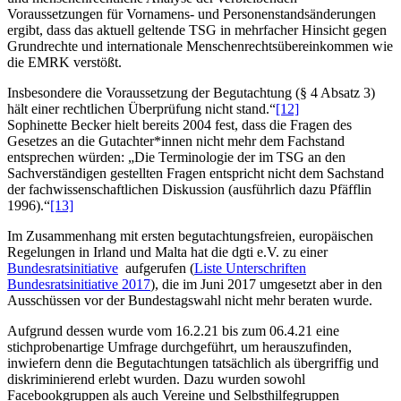
Voraussetzungen für Vornamens- und Personenstandsänderungen
ergibt, dass das aktuell geltende TSG in mehrfacher Hinsicht gegen
Grundrechte und internationale Menschenrechtsübereinkommen wie
die EMRK verstößt.
Insbesondere die Voraussetzung der Begutachtung (§ 4 Absatz 3)
hält einer rechtlichen Überprüfung nicht stand.“
[12]
Sophinette Becker hielt bereits 2004 fest, dass die Fragen des
Gesetzes an die Gutachter*innen nicht mehr dem Fachstand
entsprechen würden: „Die Terminologie der im TSG an den
Sachverständigen gestellten Fragen entspricht nicht dem Sachstand
der fachwissenschaftlichen Diskussion (ausführlich dazu Pfäfflin
1996).“
[13]
Im Zusammenhang mit ersten begutachtungsfreien, europäischen
Regelungen in Irland und Malta hat die dgti e.V. zu einer
Bundesratsinitiative
aufgerufen (
Liste Unterschriften
Bundesratsinitiative 2017
), die im Juni 2017 umgesetzt aber in den
Ausschüssen vor der Bundestagswahl nicht mehr beraten wurde.
Aufgrund dessen wurde vom 16.2.21 bis zum 06.4.21 eine
stichprobenartige Umfrage durchgeführt, um herauszufinden,
inwiefern denn die Begutachtungen tatsächlich als übergriffig und
diskriminierend erlebt wurden. Dazu wurden sowohl
Facebookgruppen als auch Vereine und Selbsthilfegruppen