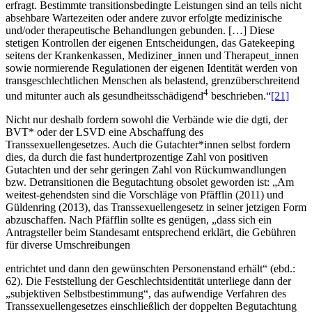
erfragt. Bestimmte transitionsbedingte Leistungen sind an teils nicht
absehbare Wartezeiten oder andere zuvor erfolgte medizinische
und/oder therapeutische Behandlungen gebunden. […] Diese
stetigen Kontrollen der eigenen Entscheidungen, das Gatekeeping
seitens der Krankenkassen, Mediziner_innen und Therapeut_innen
sowie normierende Regulationen der eigenen Identität werden von
transgeschlechtlichen Menschen als belastend, grenzüberschreitend
4
und mitunter auch als gesundheitsschädigend
beschrieben.“
[21]
Nicht nur deshalb fordern sowohl die Verbände wie die dgti, der
BVT* oder der LSVD eine Abschaffung des
Transsexuellengesetzes. Auch die Gutachter*innen selbst fordern
dies, da durch die fast hundertprozentige Zahl von positiven
Gutachten und der sehr geringen Zahl von Rückumwandlungen
bzw. Detransitionen die Begutachtung obsolet geworden ist: „Am
weitest-gehendsten sind die Vorschläge von Pfäfflin (2011) und
Güldenring (2013), das Transsexuellengesetz in seiner jetzigen Form
abzuschaffen. Nach Pfäfflin sollte es genügen, „dass sich ein
Antragsteller beim Standesamt entsprechend erklärt, die Gebühren
für diverse Umschreibungen
entrichtet und dann den gewünschten Personenstand erhält“ (ebd.:
62). Die Feststellung der Geschlechtsidentität unterliege dann der
„subjektiven Selbstbestimmung“, das aufwendige Verfahren des
Transsexuellengesetzes einschließlich der doppelten Begutachtung