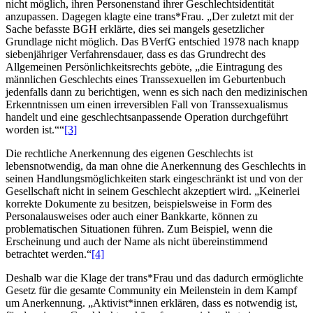
nicht möglich, ihren Personenstand ihrer Geschlechtsidentität
anzupassen. Dagegen klagte eine trans*Frau. „Der zuletzt mit der
Sache befasste BGH erklärte, dies sei mangels gesetzlicher
Grundlage nicht möglich. Das BVerfG entschied 1978 nach knapp
siebenjähriger Verfahrensdauer, dass es das Grundrecht des
Allgemeinen Persönlichkeitsrechts geböte, „die Eintragung des
männlichen Geschlechts eines Transsexuellen im Geburtenbuch
jedenfalls dann zu berichtigen, wenn es sich nach den medizinischen
Erkenntnissen um einen irreversiblen Fall von Transsexualismus
handelt und eine geschlechtsanpassende Operation durchgeführt
worden ist.““
[3]
Die rechtliche Anerkennung des eigenen Geschlechts ist
lebensnotwendig, da man ohne die Anerkennung des Geschlechts in
seinen Handlungsmöglichkeiten stark eingeschränkt ist und von der
Gesellschaft nicht in seinem Geschlecht akzeptiert wird. „Keinerlei
korrekte Dokumente zu besitzen, beispielsweise in Form des
Personalausweises oder auch einer Bankkarte, können zu
problematischen Situationen führen. Zum Beispiel, wenn die
Erscheinung und auch der Name als nicht übereinstimmend
betrachtet werden.“
[4]
Deshalb war die Klage der trans*Frau und das dadurch ermöglichte
Gesetz für die gesamte Community ein Meilenstein in dem Kampf
um Anerkennung. „Aktivist*innen erklären, dass es notwendig ist,