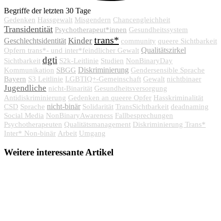
Begriffe der letzten 30 Tage
Gedenken
Hassgewalt
Misgendern
Chancengleichheit
Transidentität
Psychotherapeut*innen
Gesundheitssystem
trans*
Kinder
Geschlechtsidentität
community
queere Sichtbarkeit
Qualitätszirkel
Opfern trans*- und inter*feindlicher Gewalt
dgti
Sichtbarkeit
S2k-Leitlinie
Studien
NonBinaryDay
SBGG
Diskriminierung
Kommunikation
Gendersensible Sprache
Bayern
S3 Leitlinie
LGBTIQ+-Gemeinschaft
Gewalt
nichtbinaer
Jugendliche
nicht-Binarität
Gesundheitsversorgung
Antidiskriminierung
Gedenken an queere Opfer
Hasskriminalität
nicht-binär
CSD
Sprache
Solidarität
TransSichtbarkeit
deadnaming
Social Media
NonBinaryAwareness
Fallbesprechungen
Psychotherapeuten
Qualitätsmanagement
Diskriminierung Trans*
Inter* Non-binär
Arbeit
Umgang
Weitere interessante Artikel