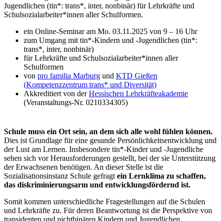
Jugendlichen (tin*: trans*, inter, nonbinär) für Lehrkräfte und
Schulsozialarbeiter*innen aller Schulformen.
ein Online-Seminar am Mo. 03.11.2025 von 9 – 16 Uhr
zum Umgang mit tin*-Kindern und -Jugendlichen (tin*:
trans*, inter, nonbinär)
für Lehrkräfte und Schulsozialarbeiter*innen aller
Schulformen
von
pro familia Marburg
und
KTD Gießen
(Kompetenzzentrum trans* und Diversität)
Akkreditiert von der
Hessischen Lehrkräfteakademie
(Veranstaltungs-Nr. 0210334305)
Schule muss ein Ort sein, an dem sich alle wohl fühlen können.
Dies ist Grundlage für eine gesunde Persönlichkeitsentwicklung und
der Lust am Lernen. Insbesondere tin*-Kinder und -Jugendliche
sehen sich vor Herausforderungen gestellt, bei der sie Unterstützung
der Erwachsenen benötigen. An dieser Stelle ist die
Sozialisationsinstanz Schule gefragt
ein Lernklima zu schaffen,
das diskriminierungsarm und entwicklungsfördernd ist.
Somit kommen unterschiedliche Fragestellungen auf die Schulen
und Lehrkräfte zu. Für deren Beantwortung ist die Perspektive von
transidenten und nichtbinären Kindern und Jugendlichen