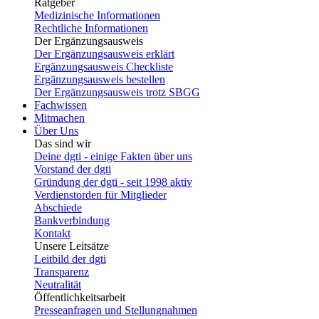
Ratgeber
Medizinische Informationen
Rechtliche Informationen
Der Ergänzungsausweis
Der Ergänzungsausweis erklärt
Ergänzungsausweis Checkliste
Ergänzungsausweis bestellen
Der Ergänzungsausweis trotz SBGG
Fachwissen
Mitmachen
Über Uns
Das sind wir
Deine dgti - einige Fakten über uns
Vorstand der dgti
Gründung der dgti - seit 1998 aktiv
Verdienstorden für Mitglieder
Abschiede
Bankverbindung
Kontakt
Unsere Leitsätze
Leitbild der dgti
Transparenz
Neutralität
Öffentlichkeitsarbeit
Presseanfragen und Stellungnahmen