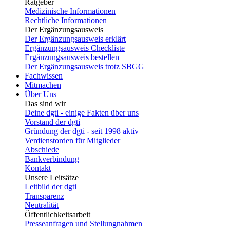
Ratgeber
Medizinische Informationen
Rechtliche Informationen
Der Ergänzungsausweis
Der Ergänzungsausweis erklärt
Ergänzungsausweis Checkliste
Ergänzungsausweis bestellen
Der Ergänzungsausweis trotz SBGG
Fachwissen
Mitmachen
Über Uns
Das sind wir
Deine dgti - einige Fakten über uns
Vorstand der dgti
Gründung der dgti - seit 1998 aktiv
Verdienstorden für Mitglieder
Abschiede
Bankverbindung
Kontakt
Unsere Leitsätze
Leitbild der dgti
Transparenz
Neutralität
Öffentlichkeitsarbeit
Presseanfragen und Stellungnahmen