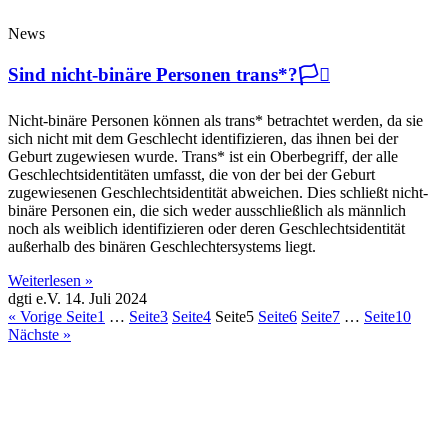
News
Sind nicht-binäre Personen trans*?🏳️‍⚧️
Nicht-binäre Personen können als trans* betrachtet werden, da sie
sich nicht mit dem Geschlecht identifizieren, das ihnen bei der
Geburt zugewiesen wurde. Trans* ist ein Oberbegriff, der alle
Geschlechtsidentitäten umfasst, die von der bei der Geburt
zugewiesenen Geschlechtsidentität abweichen. Dies schließt nicht-
binäre Personen ein, die sich weder ausschließlich als männlich
noch als weiblich identifizieren oder deren Geschlechtsidentität
außerhalb des binären Geschlechtersystems liegt.
Weiterlesen »
dgti e.V.
14. Juli 2024
« Vorige
Seite
1
…
Seite
3
Seite
4
Seite
5
Seite
6
Seite
7
…
Seite
10
Nächste »