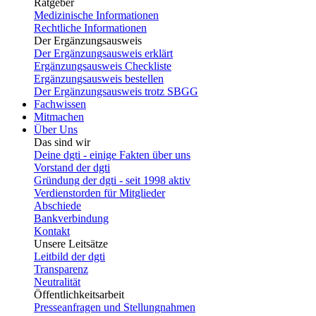
Ratgeber
Medizinische Informationen
Rechtliche Informationen
Der Ergänzungsausweis
Der Ergänzungsausweis erklärt
Ergänzungsausweis Checkliste
Ergänzungsausweis bestellen
Der Ergänzungsausweis trotz SBGG
Fachwissen
Mitmachen
Über Uns
Das sind wir
Deine dgti - einige Fakten über uns
Vorstand der dgti
Gründung der dgti - seit 1998 aktiv
Verdienstorden für Mitglieder
Abschiede
Bankverbindung
Kontakt
Unsere Leitsätze
Leitbild der dgti
Transparenz
Neutralität
Öffentlichkeitsarbeit
Presseanfragen und Stellungnahmen