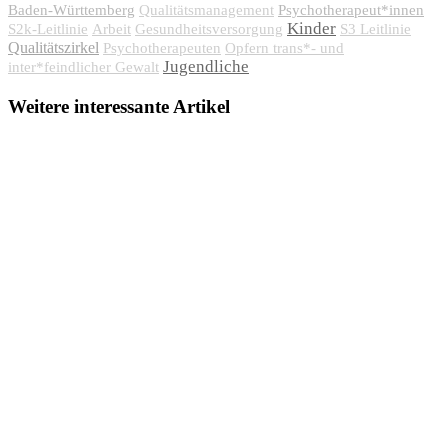
Baden-Württemberg
Psychotherapeut*innen
Qualitätsmanagement
Kinder
S2k-Leitlinie
Arbeit
Gesundheitsversorgung
S3 Leitlinie
Qualitätszirkel
Psychotherapeuten
Opfern trans*- und
Jugendliche
inter*feindlicher Gewalt
Weitere interessante Artikel