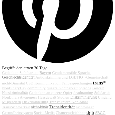
Begriffe der letzten 30 Tage
Bayern
Gedenken
Sichtbarkeit
Gendersensible Sprache
Geschlechtsidentität
Antidiskriminierung
LGBTIQ+-Gemeinschaft
trans*
nicht-Binarität
CSD
Kommunikation
Fallbesprechungen
NonBinaryDay
community
queere Sichtbarkeit
Sprache
Gewalt
Hasskriminalität
Gedenken an queere Opfer
deadnaming
Solidarität
Diskriminierung
NonBinaryAwareness
Hassgewalt
Studien
Umgang
Misgendern
Diskriminierung Trans* Inter* Non-binär
Transidentität
nicht-binär
TransSichtbarkeit
nichtbinaer
dgti
SBGG
Gesundheitssystem
Social Media
Chancengleichheit