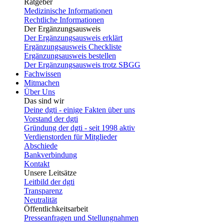
Ratgeber
Medizinische Informationen
Rechtliche Informationen
Der Ergänzungsausweis
Der Ergänzungsausweis erklärt
Ergänzungsausweis Checkliste
Ergänzungsausweis bestellen
Der Ergänzungsausweis trotz SBGG
Fachwissen
Mitmachen
Über Uns
Das sind wir
Deine dgti - einige Fakten über uns
Vorstand der dgti
Gründung der dgti - seit 1998 aktiv
Verdienstorden für Mitglieder
Abschiede
Bankverbindung
Kontakt
Unsere Leitsätze
Leitbild der dgti
Transparenz
Neutralität
Öffentlichkeitsarbeit
Presseanfragen und Stellungnahmen