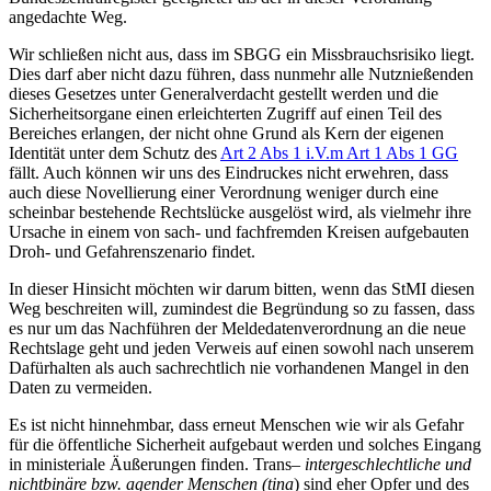
angedachte Weg.
Wir schließen nicht aus, dass im SBGG ein Missbrauchsrisiko liegt.
Dies darf aber nicht dazu führen, dass nunmehr alle Nutznießenden
dieses Gesetzes unter Generalverdacht gestellt werden und die
Sicherheitsorgane einen erleichterten Zugriff auf einen Teil des
Bereiches erlangen, der nicht ohne Grund als Kern der eigenen
Identität unter dem Schutz des
Art 2 Abs 1 i.V.m Art 1 Abs 1 GG
fällt. Auch können wir uns des Eindruckes nicht erwehren, dass
auch diese Novellierung einer Verordnung weniger durch eine
scheinbar bestehende Rechtslücke ausgelöst wird, als vielmehr ihre
Ursache in einem von sach- und fachfremden Kreisen aufgebauten
Droh- und Gefahrenszenario findet.
In dieser Hinsicht möchten wir darum bitten, wenn das StMI diesen
Weg beschreiten will, zumindest die Begründung so zu fassen, dass
es nur um das Nachführen der Meldedatenverordnung an die neue
Rechtslage geht und jeden Verweis auf einen sowohl nach unserem
Dafürhalten als auch sachrechtlich nie vorhandenen Mangel in den
Daten zu vermeiden.
Es ist nicht hinnehmbar, dass erneut Menschen wie wir als Gefahr
für die öffentliche Sicherheit aufgebaut werden und solches Eingang
in ministeriale Äußerungen finden. Trans
– intergeschlechtliche und
nichtbinäre bzw. agender Menschen (tina
) sind eher Opfer und des