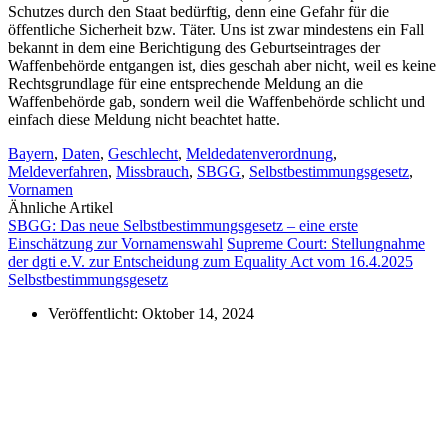
Schutzes durch den Staat bedürftig, denn eine Gefahr für die
öffentliche Sicherheit bzw. Täter. Uns ist zwar mindestens ein Fall
bekannt in dem eine Berichtigung des Geburtseintrages der
Waffenbehörde entgangen ist, dies geschah aber nicht, weil es keine
Rechtsgrundlage für eine entsprechende Meldung an die
Waffenbehörde gab, sondern weil die Waffenbehörde schlicht und
einfach diese Meldung nicht beachtet hatte.
Bayern
,
Daten
,
Geschlecht
,
Meldedatenverordnung
,
Meldeverfahren
,
Missbrauch
,
SBGG
,
Selbstbestimmungsgesetz
,
Vornamen
Ähnliche Artikel
SBGG: Das neue Selbstbestimmungsgesetz – eine erste
Einschätzung zur Vornamenswahl
Supreme Court: Stellungnahme
der dgti e.V. zur Entscheidung zum Equality Act vom 16.4.2025
Selbstbestimmungsgesetz
Veröffentlicht:
Oktober 14, 2024