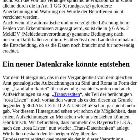
nicht. Auf die von uns verlangte sprachliche Präzision kann schon
alleine durch die in Art. 1 GG (Grundgesetz) geforderte
Anerkennung und Wahrung der Würde der Betroffenen nicht
verzichtet werden.
Auch wenn die automatische und unverzügliche Löschung beim
Fehlen von Erkenntnissen zugesagt wird, so ist die in § 6 Abs. 2
MeldDV (Meldedatenverordnung) genannte Bedingung nach
unserem Dafürhalten zu dünn. Es überlässt dem Landeskriminalamt
die Entscheidung, ob es die Daten noch braucht und für notwendig
erachtet.
Ein neuer Datenkrake könnte entstehen
Vor dem Hintergrund, das in der Vergangenheit von dem gleichen
Amt genealogische Aufzeichnungen zu Sinti und Roma in Form der
sog. „Landfahrerkartei“ für notwendig erachtet wurden und auch
Aufzeichnungen zu sog. „
Transvestiten
“, als Teil der berüchtigten
“rosa Listen”, noch vorhanden waren als es den diesen zu Grunde
liegenden § 360 Abs 1 Ziff 11 2.Alt. StGB aF schon gar nicht mehr
gab. Vor diesem Hintergrund sehen wir schon die Möglichkeit, dass
erneut Aufzeichnungen zu Menschen wie uns entstehen könnten,
sehr kritisch. Wir befürchten, dass nunmehr das Bayerische LKA,
nach den „rosa Listen“ nun wieder „Trans-Datenbanken“ anlegt.
Wir halten deshalb den bisherigen Weg über das
Bundeszentralregister geeigneter als der in dieser Verordnung