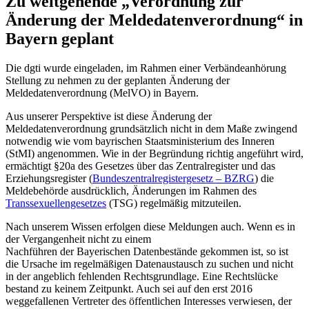
Zu weitgehende „Verordnung zur
Änderung der Meldedatenverordnung“ in
Bayern geplant
Die dgti wurde eingeladen, im Rahmen einer Verbändeanhörung
Stellung zu nehmen zu der geplanten Änderung der
Meldedatenverordnung (MelVO) in Bayern.
Aus unserer Perspektive ist diese Änderung der
Meldedatenverordnung grundsätzlich nicht in dem Maße zwingend
notwendig wie vom bayrischen Staatsministerium des Inneren
(StMI) angenommen. Wie in der Begründung richtig angeführt wird,
ermächtigt §20a des Gesetzes über das Zentralregister und das
Erziehungsregister (
Bundeszentralregistergesetz – BZRG
) die
Meldebehörde ausdrücklich, Änderungen im Rahmen des
Transsexuellengesetzes
(TSG) regelmäßig mitzuteilen.
Nach unserem Wissen erfolgen diese Meldungen auch. Wenn es in
der Vergangenheit nicht zu einem
Nachführen der Bayerischen Datenbestände gekommen ist, so ist
die Ursache im regelmäßigen Datenaustausch zu suchen und nicht
in der angeblich fehlenden Rechtsgrundlage. Eine Rechtslücke
bestand zu keinem Zeitpunkt. Auch sei auf den erst 2016
weggefallenen Vertreter des öffentlichen Interesses verwiesen, der