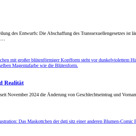
ilung des Entwurfs: Die Abschaffung des Transsexuellengesetzes ist län
in…
 Realität
t seit November 2024 die Änderung von Geschlechtseintrag und Vorname