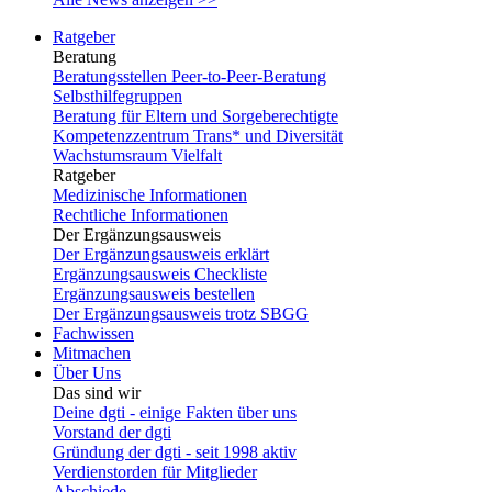
Ratgeber
Beratung
Beratungsstellen Peer-to-Peer-Beratung
Selbsthilfegruppen
Beratung für Eltern und Sorgeberechtigte
Kompetenzzentrum Trans* und Diversität
Wachstumsraum Vielfalt
Ratgeber
Medizinische Informationen
Rechtliche Informationen
Der Ergänzungsausweis
Der Ergänzungsausweis erklärt
Ergänzungsausweis Checkliste
Ergänzungsausweis bestellen
Der Ergänzungsausweis trotz SBGG
Fachwissen
Mitmachen
Über Uns
Das sind wir
Deine dgti - einige Fakten über uns
Vorstand der dgti
Gründung der dgti - seit 1998 aktiv
Verdienstorden für Mitglieder
Abschiede