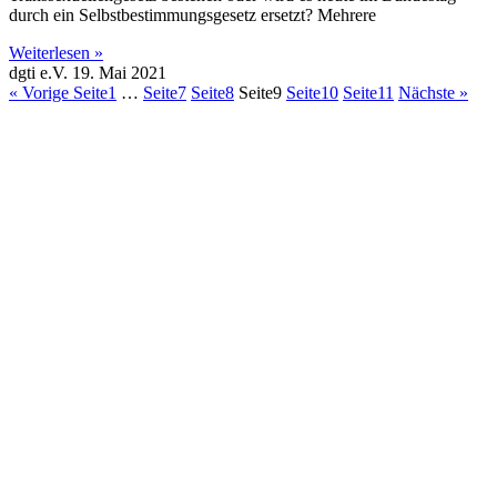
durch ein Selbstbestimmungsgesetz ersetzt? Mehrere
Weiterlesen »
dgti e.V.
19. Mai 2021
« Vorige
Seite
1
…
Seite
7
Seite
8
Seite
9
Seite
10
Seite
11
Nächste »