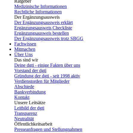
Ratgeber
Medizinische Informationen
Rechtliche Informationen
Der Ergänzungsausweis
Der Ergänzungsausweis erklärt
Ergänzungsausweis Checkliste
Ergänzungsausweis bestellen
Der Ergänzungsausweis trotz SBGG
Fachwissen
Mitmachen
Über Uns
Das sind wir
Deine dgti - einige Fakten über uns
Vorstand der dgti
Gründung der dgti - seit 1998 aktiv
Verdienstorden für Mitglieder
Abschiede
Bankverbindung
Kontakt
Unsere Leitsätze
Leitbild der dgti
Transparenz
Neutralität
Öffentlichkeitsarbeit
Presseanfragen und Stellungnahmen