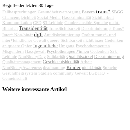
Begriffe der letzten 30 Tage
trans*
Bayern
SBGG
Fallbesprechungen
Gesundheitsversorgung
Chancengleichheit
Social Media
Hasskriminalität
Sichtbarkeit
Kommunikation
CSD
S3 Leitlinie
Gendersensible Sprache
nicht-
Transidentität
Binarität
TransSichtbarkeit
Diskriminierung Trans*
dgti
Inter* Non-binär
Antidiskriminierung
Opfern trans*- und
inter*feindlicher Gewalt
queere Sichtbarkeit
nichtbinaer
Gedenken
Jugendliche
an queere Opfer
Umgang
Psychotherapeuten
Psychotherapeut*innen
Misgendern
Hassgewalt
Gedenken
S2k-
Qualitätszirkel
Diskriminierung
Leitlinie
NonBinaryDay
Solidarität
Geschlechtsidentität
Qualitätsmanagement
Arbeit
Kinder
nicht-binär
NonBinaryAwareness
deadnaming
Sprache
Gesundheitssystem
Studien
community
Gewalt
LGBTIQ+-
Gemeinschaft
Weitere interessante Artikel