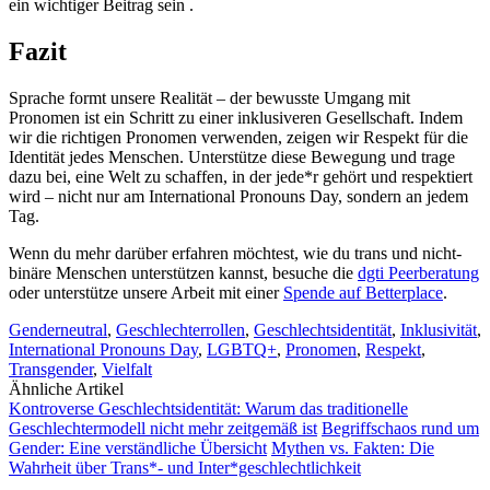
ein wichtiger Beitrag sein .
Fazit
Sprache formt unsere Realität – der bewusste Umgang mit
Pronomen ist ein Schritt zu einer inklusiveren Gesellschaft. Indem
wir die richtigen Pronomen verwenden, zeigen wir Respekt für die
Identität jedes Menschen. Unterstütze diese Bewegung und trage
dazu bei, eine Welt zu schaffen, in der jede*r gehört und respektiert
wird – nicht nur am International Pronouns Day, sondern an jedem
Tag.
Wenn du mehr darüber erfahren möchtest, wie du trans und nicht-
binäre Menschen unterstützen kannst, besuche die
dgti Peerberatung
oder unterstütze unsere Arbeit mit einer
Spende auf Betterplace
.
Genderneutral
,
Geschlechterrollen
,
Geschlechtsidentität
,
Inklusivität
,
International Pronouns Day
,
LGBTQ+
,
Pronomen
,
Respekt
,
Transgender
,
Vielfalt
Ähnliche Artikel
Kontroverse Geschlechtsidentität: Warum das traditionelle
Geschlechtermodell nicht mehr zeitgemäß ist
Begriffschaos rund um
Gender: Eine verständliche Übersicht
Mythen vs. Fakten: Die
Wahrheit über Trans*- und Inter*geschlechtlichkeit