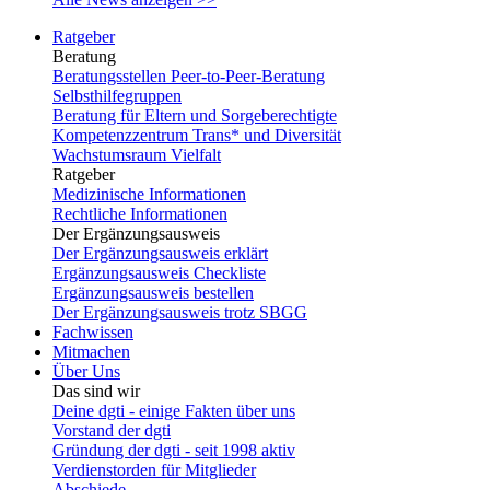
Ratgeber
Beratung
Beratungsstellen Peer-to-Peer-Beratung
Selbsthilfegruppen
Beratung für Eltern und Sorgeberechtigte
Kompetenzzentrum Trans* und Diversität
Wachstumsraum Vielfalt
Ratgeber
Medizinische Informationen
Rechtliche Informationen
Der Ergänzungsausweis
Der Ergänzungsausweis erklärt
Ergänzungsausweis Checkliste
Ergänzungsausweis bestellen
Der Ergänzungsausweis trotz SBGG
Fachwissen
Mitmachen
Über Uns
Das sind wir
Deine dgti - einige Fakten über uns
Vorstand der dgti
Gründung der dgti - seit 1998 aktiv
Verdienstorden für Mitglieder
Abschiede