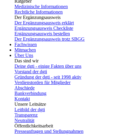
Ratgeber
Medizinische Informationen
Rechtliche Informationen
Der Ergänzungsausweis
Der Ergänzungsausweis erklärt
Ergänzungsausweis Checkliste
Ergänzungsausweis bestellen
Der Ergänzungsausweis trotz SBGG
Fachwissen
Mitmachen
Über Uns
Das sind wir
Deine dgti - einige Fakten über uns
Vorstand der dgti
Gründung der dgti - seit 1998 aktiv
Verdienstorden für Mitglieder
Abschiede
Bankverbindung
Kontakt
Unsere Leitsätze
Leitbild der dgti
Transparenz
Neutralität
Öffentlichkeitsarbeit
Presseanfragen und Stellungnahmen