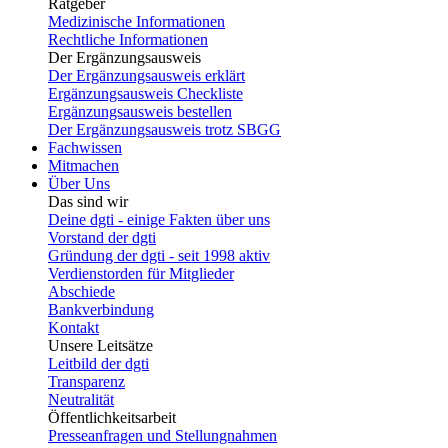
Ratgeber
Medizinische Informationen
Rechtliche Informationen
Der Ergänzungsausweis
Der Ergänzungsausweis erklärt
Ergänzungsausweis Checkliste
Ergänzungsausweis bestellen
Der Ergänzungsausweis trotz SBGG
Fachwissen
Mitmachen
Über Uns
Das sind wir
Deine dgti - einige Fakten über uns
Vorstand der dgti
Gründung der dgti - seit 1998 aktiv
Verdienstorden für Mitglieder
Abschiede
Bankverbindung
Kontakt
Unsere Leitsätze
Leitbild der dgti
Transparenz
Neutralität
Öffentlichkeitsarbeit
Presseanfragen und Stellungnahmen