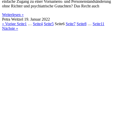
einfache Zugang zu einer Vornamens- und Personenstandsänderung
ohne Richter und psychiatrische Gutachten? Das Recht auch
Weiterlesen »
Petra Weitzel
19. Januar 2022
« Vorige
Seite
1
…
Seite
4
Seite
5
Seite
6
Seite
7
Seite
8
…
Seite
11
Nächste »