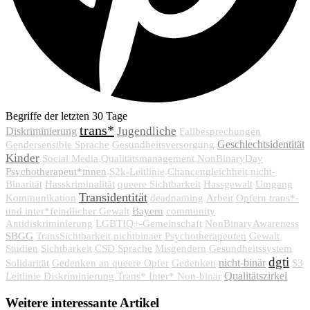
Begriffe der letzten 30 Tage
trans*
Jugendliche
Diskriminierung
Fallbesprechungen
Geschlechtsidentität
Gendersensible Sprache
Gesundheitsversorgung
Kinder
Social Media
Qualitätsmanagement
NonBinaryDay
Psychotherapeut*innen
S2k-Leitlinie
Chancengleichheit
nicht-
Binarität
Hasskriminalität
queere Sichtbarkeit
Hassgewalt
Umgang
Transidentität
Kommunikation
deadnaming
Arbeit
Opfern trans*-
Bayern
und inter*feindlicher Gewalt
community
Antidiskriminierung
LGBTIQ+-Gemeinschaft
NonBinaryAwareness
SBGG
TransSichtbarkeit
nichtbinaer
Psychotherapeuten
Gewalt
Studien
Sichtbarkeit
CSD
Sprache
Misgendern
Gesundheitssystem
dgti
nicht-binär
Solidarität
Gedenken an queere Opfer
Gedenken
S3
Qualitätszirkel
Leitlinie
Diskriminierung Trans* Inter* Non-binär
Weitere interessante Artikel