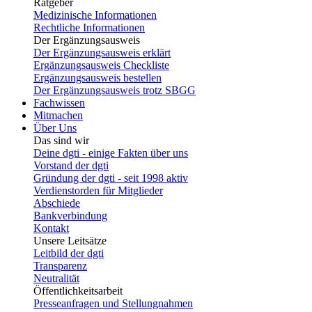
Ratgeber
Medizinische Informationen
Rechtliche Informationen
Der Ergänzungsausweis
Der Ergänzungsausweis erklärt
Ergänzungsausweis Checkliste
Ergänzungsausweis bestellen
Der Ergänzungsausweis trotz SBGG
Fachwissen
Mitmachen
Über Uns
Das sind wir
Deine dgti - einige Fakten über uns
Vorstand der dgti
Gründung der dgti - seit 1998 aktiv
Verdienstorden für Mitglieder
Abschiede
Bankverbindung
Kontakt
Unsere Leitsätze
Leitbild der dgti
Transparenz
Neutralität
Öffentlichkeitsarbeit
Presseanfragen und Stellungnahmen