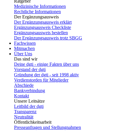
Ratgeber
Medizinische Informationen
Rechtliche Informationen
Der Ergänzungsausweis
Der Ergänzungsausweis erklärt
Ergänzungsausweis Checkliste
Ergänzungsausweis bestellen
Der Ergänzungsausweis trotz SBGG
Fachwissen
Mitmachen
Über Uns
Das sind wir
Deine dgti - einige Fakten über uns
Vorstand der dgti
Gründung der dgti - seit 1998 aktiv
Verdienstorden für Mitglieder
Abschiede
Bankverbindung
Kontakt
Unsere Leitsätze
Leitbild der dgti
Transparenz
Neutralität
Öffentlichkeitsarbeit
Presseanfragen und Stellungnahmen