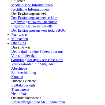
Ratgeber
Medizinische Informationen
Rechtliche Informationen
Der Ergänzungsausweis
Der Ergänzungsausweis erklärt
Ergänzungsausweis Checkliste
Ergänzungsausweis bestellen
Der Ergänzungsausweis trotz SBGG
Fachwissen
Mitmachen
Über Uns
Das sind wir
Deine dgti - einige Fakten über uns
Vorstand der dgti
Gründung der dgti - seit 1998 aktiv
Verdienstorden für Mitglieder
Abschiede
Bankverbindung
Kontakt
Unsere Leitsätze
Leitbild der dgti
Transparenz
Neutralität
Öffentlichkeitsarbeit
Presseanfragen und Stellungnahmen