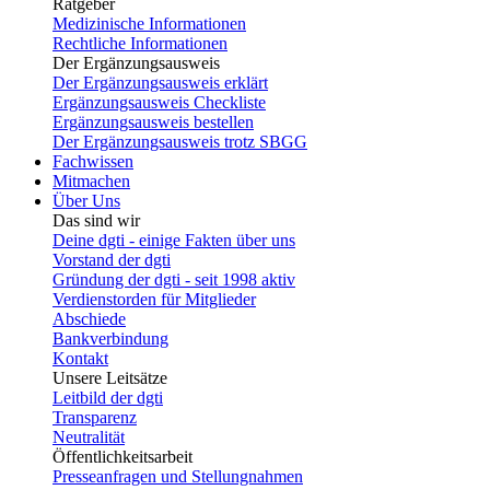
Ratgeber
Medizinische Informationen
Rechtliche Informationen
Der Ergänzungsausweis
Der Ergänzungsausweis erklärt
Ergänzungsausweis Checkliste
Ergänzungsausweis bestellen
Der Ergänzungsausweis trotz SBGG
Fachwissen
Mitmachen
Über Uns
Das sind wir
Deine dgti - einige Fakten über uns
Vorstand der dgti
Gründung der dgti - seit 1998 aktiv
Verdienstorden für Mitglieder
Abschiede
Bankverbindung
Kontakt
Unsere Leitsätze
Leitbild der dgti
Transparenz
Neutralität
Öffentlichkeitsarbeit
Presseanfragen und Stellungnahmen