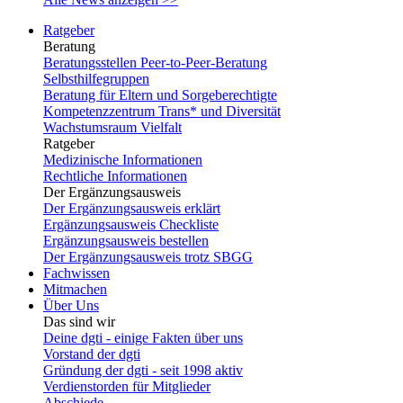
Ratgeber
Beratung
Beratungsstellen Peer-to-Peer-Beratung
Selbsthilfegruppen
Beratung für Eltern und Sorgeberechtigte
Kompetenzzentrum Trans* und Diversität
Wachstumsraum Vielfalt
Ratgeber
Medizinische Informationen
Rechtliche Informationen
Der Ergänzungsausweis
Der Ergänzungsausweis erklärt
Ergänzungsausweis Checkliste
Ergänzungsausweis bestellen
Der Ergänzungsausweis trotz SBGG
Fachwissen
Mitmachen
Über Uns
Das sind wir
Deine dgti - einige Fakten über uns
Vorstand der dgti
Gründung der dgti - seit 1998 aktiv
Verdienstorden für Mitglieder
Abschiede