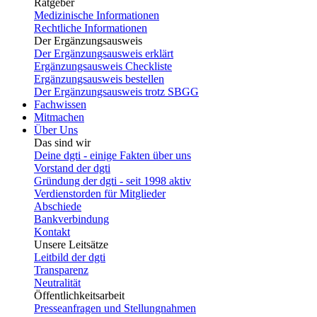
Ratgeber
Medizinische Informationen
Rechtliche Informationen
Der Ergänzungsausweis
Der Ergänzungsausweis erklärt
Ergänzungsausweis Checkliste
Ergänzungsausweis bestellen
Der Ergänzungsausweis trotz SBGG
Fachwissen
Mitmachen
Über Uns
Das sind wir
Deine dgti - einige Fakten über uns
Vorstand der dgti
Gründung der dgti - seit 1998 aktiv
Verdienstorden für Mitglieder
Abschiede
Bankverbindung
Kontakt
Unsere Leitsätze
Leitbild der dgti
Transparenz
Neutralität
Öffentlichkeitsarbeit
Presseanfragen und Stellungnahmen