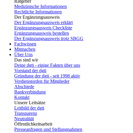
Ratgeber
Medizinische Informationen
Rechtliche Informationen
Der Ergänzungsausweis
Der Ergänzungsausweis erklärt
Ergänzungsausweis Checkliste
Ergänzungsausweis bestellen
Der Ergänzungsausweis trotz SBGG
Fachwissen
Mitmachen
Über Uns
Das sind wir
Deine dgti - einige Fakten über uns
Vorstand der dgti
Gründung der dgti - seit 1998 aktiv
Verdienstorden für Mitglieder
Abschiede
Bankverbindung
Kontakt
Unsere Leitsätze
Leitbild der dgti
Transparenz
Neutralität
Öffentlichkeitsarbeit
Presseanfragen und Stellungnahmen