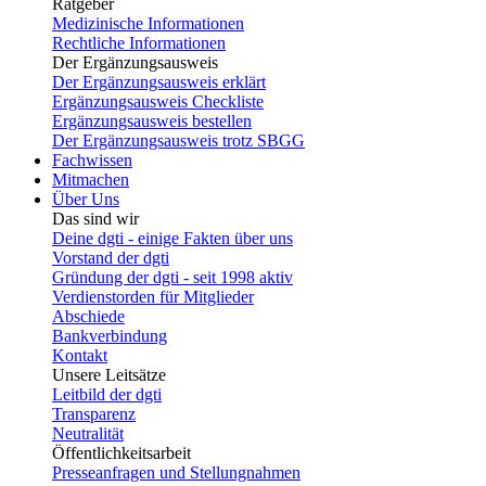
Ratgeber
Medizinische Informationen
Rechtliche Informationen
Der Ergänzungsausweis
Der Ergänzungsausweis erklärt
Ergänzungsausweis Checkliste
Ergänzungsausweis bestellen
Der Ergänzungsausweis trotz SBGG
Fachwissen
Mitmachen
Über Uns
Das sind wir
Deine dgti - einige Fakten über uns
Vorstand der dgti
Gründung der dgti - seit 1998 aktiv
Verdienstorden für Mitglieder
Abschiede
Bankverbindung
Kontakt
Unsere Leitsätze
Leitbild der dgti
Transparenz
Neutralität
Öffentlichkeitsarbeit
Presseanfragen und Stellungnahmen