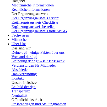
Ratgeber
Medizinische Informationen
Rechtliche Informationen
Der Ergänzungsausweis
Der Ergänzungsausweis erklärt
Ergänzungsausweis Checkliste
Ergänzungsausweis bestellen
Der Ergänzungsausweis trotz SBGG
Fachwissen
Mitmachen
Über Uns
Das sind wir
Deine dgti - einige Fakten über uns
Vorstand der dgti
Gründung der dgti - seit 1998 aktiv
Verdienstorden für Mitglieder
Abschiede
Bankverbindung
Kontakt
Unsere Leitsätze
Leitbild der dgti
Transparenz
Neutralität
Öffentlichkeitsarbeit
Presseanfragen und Stellungnahmen