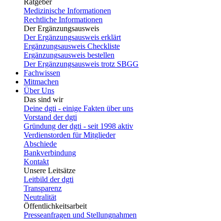
Ratgeber
Medizinische Informationen
Rechtliche Informationen
Der Ergänzungsausweis
Der Ergänzungsausweis erklärt
Ergänzungsausweis Checkliste
Ergänzungsausweis bestellen
Der Ergänzungsausweis trotz SBGG
Fachwissen
Mitmachen
Über Uns
Das sind wir
Deine dgti - einige Fakten über uns
Vorstand der dgti
Gründung der dgti - seit 1998 aktiv
Verdienstorden für Mitglieder
Abschiede
Bankverbindung
Kontakt
Unsere Leitsätze
Leitbild der dgti
Transparenz
Neutralität
Öffentlichkeitsarbeit
Presseanfragen und Stellungnahmen