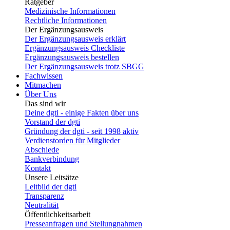
Ratgeber
Medizinische Informationen
Rechtliche Informationen
Der Ergänzungsausweis
Der Ergänzungsausweis erklärt
Ergänzungsausweis Checkliste
Ergänzungsausweis bestellen
Der Ergänzungsausweis trotz SBGG
Fachwissen
Mitmachen
Über Uns
Das sind wir
Deine dgti - einige Fakten über uns
Vorstand der dgti
Gründung der dgti - seit 1998 aktiv
Verdienstorden für Mitglieder
Abschiede
Bankverbindung
Kontakt
Unsere Leitsätze
Leitbild der dgti
Transparenz
Neutralität
Öffentlichkeitsarbeit
Presseanfragen und Stellungnahmen