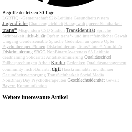
Begriffe der letzten 30 Tage
LGBTIQ+-Gemeinschaft
S2k-Leitlinie
Gesundheitssystem
Jugendliche
Chancengleichheit
Hassgewalt
queere Sichtbarkeit
trans*
Transidentität
Misgendern
CSD
Studien
Sprache
nicht-binär
Sichtbarkeit
Opfern trans*- und inter*feindlicher Gewalt
Umgang
Gendersensible Sprache
Gedenken an queere Opfer
Psychotherapeut*innen
Diskriminierung Trans* Inter* Non-binär
Diskriminierung
SBGG
NonBinaryAwareness
S3 Leitlinie
Qualitätszirkel
deadnaming
Solidarität
Antidiskriminierung
Kinder
Fallbesprechungen
Arbeit
Gedenken
Qualitätsmanagement
dgti
community
nicht-Binarität
Hasskriminalität
nichtbinaer
Gesundheitsversorgung
TransSichtbarkeit
Social Media
Geschlechtsidentität
NonBinaryDay
Psychotherapeuten
Gewalt
Bayern
Kommunikation
Weitere interessante Artikel