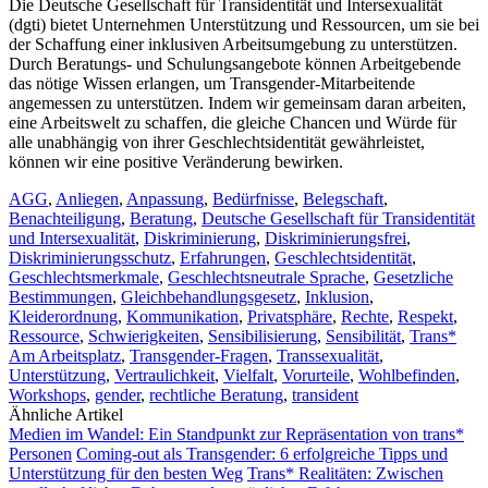
Die Deutsche Gesellschaft für Transidentität und Intersexualität
(dgti) bietet Unternehmen Unterstützung und Ressourcen, um sie bei
der Schaffung einer inklusiven Arbeitsumgebung zu unterstützen.
Durch Beratungs- und Schulungsangebote können Arbeitgebende
das nötige Wissen erlangen, um Transgender-Mitarbeitende
angemessen zu unterstützen. Indem wir gemeinsam daran arbeiten,
eine Arbeitswelt zu schaffen, die gleiche Chancen und Würde für
alle unabhängig von ihrer Geschlechtsidentität gewährleistet,
können wir eine positive Veränderung bewirken.
AGG
,
Anliegen
,
Anpassung
,
Bedürfnisse
,
Belegschaft
,
Benachteiligung
,
Beratung
,
Deutsche Gesellschaft für Transidentität
und Intersexualität
,
Diskriminierung
,
Diskriminierungsfrei
,
Diskriminierungsschutz
,
Erfahrungen
,
Geschlechtsidentität
,
Geschlechtsmerkmale
,
Geschlechtsneutrale Sprache
,
Gesetzliche
Bestimmungen
,
Gleichbehandlungsgesetz
,
Inklusion
,
Kleiderordnung
,
Kommunikation
,
Privatsphäre
,
Rechte
,
Respekt
,
Ressource
,
Schwierigkeiten
,
Sensibilisierung
,
Sensibilität
,
Trans*
Am Arbeitsplatz
,
Transgender-Fragen
,
Transsexualität
,
Unterstützung
,
Vertraulichkeit
,
Vielfalt
,
Vorurteile
,
Wohlbefinden
,
Workshops
,
gender
,
rechtliche Beratung
,
transident
Ähnliche Artikel
Medien im Wandel: Ein Standpunkt zur Repräsentation von trans*
Personen
Coming-out als Transgender: 6 erfolgreiche Tipps und
Unterstützung für den besten Weg
Trans* Realitäten: Zwischen