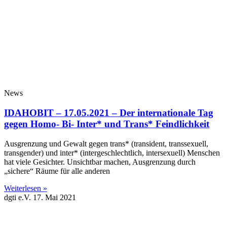
News
IDAHOBIT – 17.05.2021 – Der internationale Tag
gegen Homo- Bi- Inter* und Trans* Feindlichkeit
Ausgrenzung und Gewalt gegen trans* (transident, transsexuell,
transgender) und inter* (intergeschlechtlich, intersexuell) Menschen
hat viele Gesichter. Unsichtbar machen, Ausgrenzung durch
„sichere“ Räume für alle anderen
Weiterlesen »
dgti e.V.
17. Mai 2021