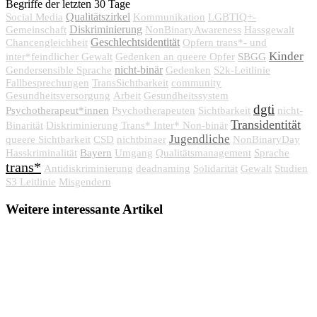
Begriffe der letzten 30 Tage
Qualitätszirkel
Social Media
Kommunikation
LGBTIQ+-
Diskriminierung
Gemeinschaft
NonBinaryAwareness
Hassgewalt
Geschlechtsidentität
Chancengleichheit
Opfern trans*- und
Kinder
SBGG
inter*feindlicher Gewalt
Gedenken an queere Opfer
nicht-binär
Gendersensible Sprache
Gedenken
S2k-Leitlinie
Fallbesprechungen
TransSichtbarkeit
community
Gesundheitsversorgung
Arbeit
Gesundheitssystem
dgti
Psychotherapeut*innen
Psychotherapeuten
Sichtbarkeit
nicht-
Transidentität
Binarität
Diskriminierung Trans* Inter* Non-binär
Jugendliche
queere Sichtbarkeit
CSD
nichtbinaer
NonBinaryDay
Bayern
Hasskriminalität
Umgang
Qualitätsmanagement
Sprache
trans*
Antidiskriminierung
deadnaming
Solidarität
Gewalt
Studien
S3 Leitlinie
Misgendern
Weitere interessante Artikel