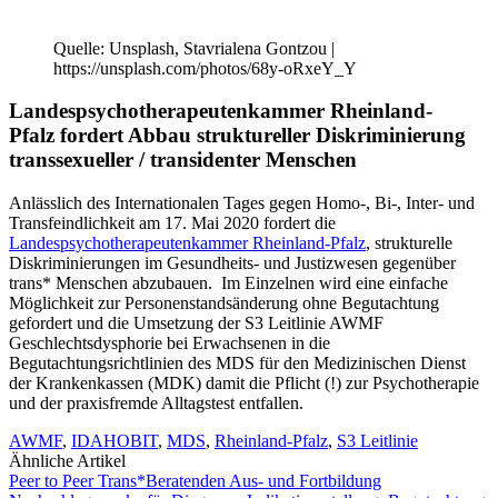
Quelle: Unsplash, Stavrialena Gontzou |
https://unsplash.com/photos/68y-oRxeY_Y
Landespsychotherapeutenkammer Rheinland-
Pfalz fordert Abbau struktureller Diskriminierung
transsexueller / transidenter Menschen
Anlässlich des Internationalen Tages gegen Homo-, Bi-, Inter- und
Transfeindlichkeit am 17. Mai 2020 fordert die
Landespsychotherapeutenkammer Rheinland-Pfalz
, strukturelle
Diskriminierungen im Gesundheits- und Justizwesen gegenüber
trans* Menschen abzubauen. Im Einzelnen wird eine einfache
Möglichkeit zur Personenstandsänderung ohne Begutachtung
gefordert und die Umsetzung der S3 Leitlinie AWMF
Geschlechtsdysphorie bei Erwachsenen in die
Begutachtungsrichtlinien des MDS für den Medizinischen Dienst
der Krankenkassen (MDK) damit die Pflicht (!) zur Psychotherapie
und der praxisfremde Alltagstest entfallen.
AWMF
,
IDAHOBIT
,
MDS
,
Rheinland-Pfalz
,
S3 Leitlinie
Ähnliche Artikel
Peer to Peer Trans*Beratenden Aus- und Fortbildung