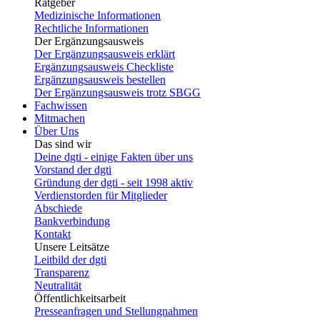
Ratgeber
Medizinische Informationen
Rechtliche Informationen
Der Ergänzungsausweis
Der Ergänzungsausweis erklärt
Ergänzungsausweis Checkliste
Ergänzungsausweis bestellen
Der Ergänzungsausweis trotz SBGG
Fachwissen
Mitmachen
Über Uns
Das sind wir
Deine dgti - einige Fakten über uns
Vorstand der dgti
Gründung der dgti - seit 1998 aktiv
Verdienstorden für Mitglieder
Abschiede
Bankverbindung
Kontakt
Unsere Leitsätze
Leitbild der dgti
Transparenz
Neutralität
Öffentlichkeitsarbeit
Presseanfragen und Stellungnahmen