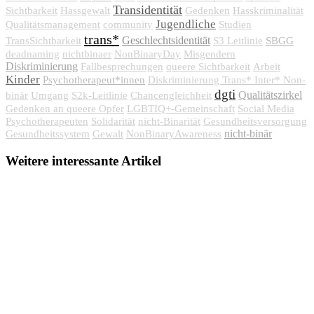
Transidentität
Sichtbarkeit
Hassgewalt
Gedenken
Hasskriminalität
Jugendliche
Qualitätsmanagement
community
Studien
trans*
Geschlechtsidentität
SBGG
TransSichtbarkeit
S3 Leitlinie
deadnaming
nichtbinaer
NonBinaryDay
Misgendern
Diskriminierung
Fallbesprechungen
queere Sichtbarkeit
Arbeit
Kinder
Psychotherapeut*innen
Diskriminierung Trans* Inter* Non-
dgti
Qualitätszirkel
binär
Umgang
S2k-Leitlinie
Chancengleichheit
Gedenken an queere Opfer
LGBTIQ+-Gemeinschaft
Social Media
Psychotherapeuten
Solidarität
nicht-Binarität
Gesundheitsversorgung
nicht-binär
Gesundheitssystem
Gewalt
NonBinaryAwareness
Weitere interessante Artikel