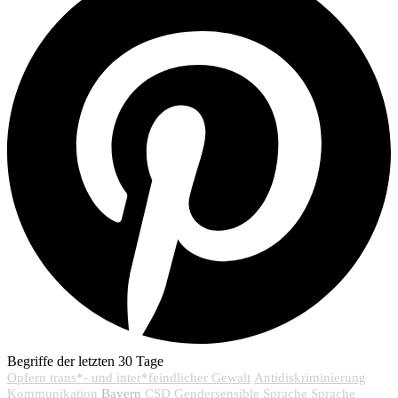
Begriffe der letzten 30 Tage
Opfern trans*- und inter*feindlicher Gewalt
Antidiskriminierung
Bayern
Kommunikation
CSD
Gendersensible Sprache
Sprache