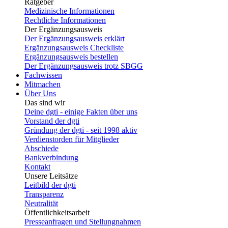
Ratgeber
Medizinische Informationen
Rechtliche Informationen
Der Ergänzungsausweis
Der Ergänzungsausweis erklärt
Ergänzungsausweis Checkliste
Ergänzungsausweis bestellen
Der Ergänzungsausweis trotz SBGG
Fachwissen
Mitmachen
Über Uns
Das sind wir
Deine dgti - einige Fakten über uns
Vorstand der dgti
Gründung der dgti - seit 1998 aktiv
Verdienstorden für Mitglieder
Abschiede
Bankverbindung
Kontakt
Unsere Leitsätze
Leitbild der dgti
Transparenz
Neutralität
Öffentlichkeitsarbeit
Presseanfragen und Stellungnahmen