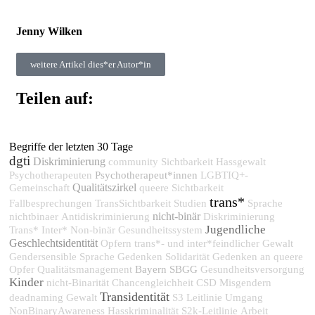
Jenny Wilken
weitere Artikel dies*er Autor*in
Teilen auf:
Begriffe der letzten 30 Tage
dgti
Diskriminierung
community
Sichtbarkeit
Hassgewalt
Psychotherapeut*innen
Psychotherapeuten
LGBTIQ+-
Qualitätszirkel
Gemeinschaft
queere Sichtbarkeit
trans*
Fallbesprechungen
TransSichtbarkeit
Studien
Sprache
nicht-binär
nichtbinaer
Antidiskriminierung
Diskriminierung
Jugendliche
Trans* Inter* Non-binär
Gesundheitssystem
Geschlechtsidentität
Opfern trans*- und inter*feindlicher Gewalt
Gendersensible Sprache
Gedenken
Solidarität
Gedenken an queere
Bayern
SBGG
Opfer
Qualitätsmanagement
Gesundheitsversorgung
Kinder
nicht-Binarität
Chancengleichheit
CSD
Misgendern
Transidentität
deadnaming
Gewalt
S3 Leitlinie
Umgang
NonBinaryAwareness
Hasskriminalität
S2k-Leitlinie
Arbeit