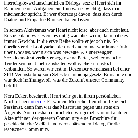
interreligiös-weltanschaulichen Dialogs, setzte Henri sich im
Rahmen seiner Aufgaben ein. Ihm war es wichtig, dass man
miteinander spricht. Er war überzeugt davon, dass sich durch
Dialog und Empathie Brücken bauen lassen.
In seinem Aktivismus war Henri nicht leise, aber auch nicht laut.
Er sagte dann was, wenn es nötig war, aber wenn, dann hatte es
immer Gewicht. In die erste Reihe wollte er jedoch nie. So
überließ er die Lobbyarbeit den Verbänden und war immer froh
über Updates, wenn sich was bewegte. Als überzeugter
Sozialdemokrat verließ er sogar seine Partei, weil er manche
Tendenzen nicht mehr aushalten wollte, blieb ihr jedoch
verbunden. So waren wir erst im Dezember gemeinsam bei einer
SPD-Veranstaltung zum Selbstbestimmungsgesetz. Er mahnte und
war doch hoffnungsvoll, was die Zukunft unserer Community
betrifft.
Nora Eckert beschreibt Henri sehr gut in ihrem persönlichen
Nachruf bei
queer.de
. Er war ein Menschenfreund und zugleich
Pessimist, denn ihm war das Misstrauen gegen uns stets ein
Ärgernis. Auch deshalb erarbeiteten wir gemeinsam mit anderen
Akteur*innen der queeren Community eine Broschüre für
geschlechtliche Vielfalt und wertschätzenden Dialog für die
lesbische* Community.