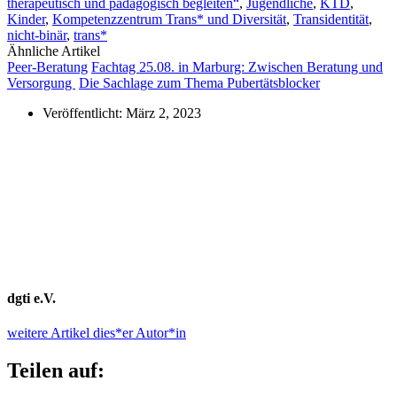
therapeutisch und pädagogisch begleiten“
,
Jugendliche
,
KTD
,
Kinder
,
Kompetenzzentrum Trans* und Diversität
,
Transidentität
,
nicht-binär
,
trans*
Ähnliche Artikel
Peer-Beratung
Fachtag 25.08. in Marburg: Zwischen Beratung und
Versorgung
Die Sachlage zum Thema Pubertätsblocker
Veröffentlicht:
März 2, 2023
dgti e.V.
weitere Artikel dies*er Autor*in
Teilen auf: