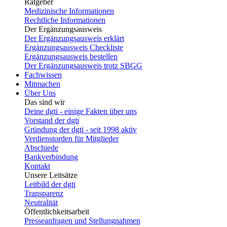
Ratgeber
Medizinische Informationen
Rechtliche Informationen
Der Ergänzungsausweis
Der Ergänzungsausweis erklärt
Ergänzungsausweis Checkliste
Ergänzungsausweis bestellen
Der Ergänzungsausweis trotz SBGG
Fachwissen
Mitmachen
Über Uns
Das sind wir
Deine dgti - einige Fakten über uns
Vorstand der dgti
Gründung der dgti - seit 1998 aktiv
Verdienstorden für Mitglieder
Abschiede
Bankverbindung
Kontakt
Unsere Leitsätze
Leitbild der dgti
Transparenz
Neutralität
Öffentlichkeitsarbeit
Presseanfragen und Stellungnahmen