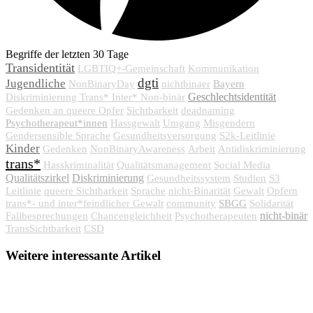
Begriffe der letzten 30 Tage
Transidentität
LGBTIQ+-Gemeinschaft
Kommunikation
dgti
Jugendliche
Bayern
NonBinaryDay
nichtbinaer
Geschlechtsidentität
Diskriminierung Trans* Inter* Non-binär
Gedenken an queere Opfer
Sichtbarkeit
deadnaming
Psychotherapeut*innen
Hassgewalt
Umgang
Misgendern
Gendersensible Sprache
Gesundheitsversorgung
S2k-Leitlinie
Kinder
Gedenken
NonBinaryAwareness
Arbeit
Antidiskriminierung
trans*
Hasskriminalität
Qualitätsmanagement
Social Media
Qualitätszirkel
Diskriminierung
Gesundheitssystem
Studien
S3
Leitlinie
queere Sichtbarkeit
Sprache
nicht-Binarität
Gewalt
Opfern
SBGG
trans*- und inter*feindlicher Gewalt
community
Solidarität
nicht-binär
Fallbesprechungen
Chancengleichheit
Psychotherapeuten
TransSichtbarkeit
CSD
Weitere interessante Artikel