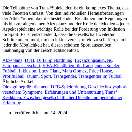
Die Teilnahme von Trans*Spielenden ist ein komplexes Thema, das
viele Facetten umfasst. Von den individuellen Herausforderungen
der Athlet*innen über die bestehenden Richtlinien und Regelungen
bis hin zur allgemeinen Akzeptanz und der Rolle der Medien – jeder
Aspekt spielt eine wichtige Rolle bei der Förderung von Inklusion
im Sport. Es ist entscheidend, dass die Gesellschaft weiterhin
Schritte unternimmt, um ein inklusiveres Umfeld zu schaffen, damit
jeder die Möglichkeit hat, diesen schönen Sport auszuüben,
unabhängig von der Geschlechtsidentität.
Akzeptanz
,
DFB
,
DFB-Spielordnung
,
Ergänzungsausweis
,
Europameisterschaft
,
FIFA-Richtlinien für Transgender-Spieler
,
Fußball
,
Inklusion
,
Lucy Clark
,
Mara Gomez
,
Pride House
,
Profifußball
,
Quinn
,
Sport
,
Transgender
,
Transgender im Fußball
Ähnliche Artikel
Die dgti begrüßt die neue DFB-Spielordnung
Geschlechtsdysphorie
verstehen: Symptome, Erfahrungen und Unterstützung
Trans*
Realitäten: Zwischen gesellschaftlicher Debatte und persönlicher
Erfahrung
Veröffentlicht:
Juni 14, 2024