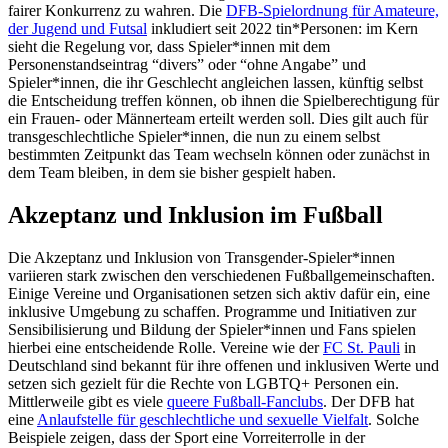
fairer Konkurrenz zu wahren. Die
DFB-Spielordnung für Amateure,
der Jugend und Futsal
inkludiert seit 2022 tin*Personen: im Kern
sieht die Regelung vor, dass Spieler*innen mit dem
Personenstandseintrag “divers” oder “ohne Angabe” und
Spieler*innen, die ihr Geschlecht angleichen lassen, künftig selbst
die Entscheidung treffen können, ob ihnen die Spielberechtigung für
ein Frauen- oder Männerteam erteilt werden soll. Dies gilt auch für
transgeschlechtliche Spieler*innen, die nun zu einem selbst
bestimmten Zeitpunkt das Team wechseln können oder zunächst in
dem Team bleiben, in dem sie bisher gespielt haben.
Akzeptanz und Inklusion im Fußball
Die Akzeptanz und Inklusion von Transgender-Spieler*innen
variieren stark zwischen den verschiedenen Fußballgemeinschaften.
Einige Vereine und Organisationen setzen sich aktiv dafür ein, eine
inklusive Umgebung zu schaffen. Programme und Initiativen zur
Sensibilisierung und Bildung der Spieler*innen und Fans spielen
hierbei eine entscheidende Rolle. Vereine wie der
FC St. Pauli
in
Deutschland sind bekannt für ihre offenen und inklusiven Werte und
setzen sich gezielt für die Rechte von LGBTQ+ Personen ein.
Mittlerweile gibt es viele
queere Fußball-Fanclubs
. Der DFB hat
eine
Anlaufstelle für geschlechtliche und sexuelle Vielfalt
. Solche
Beispiele zeigen, dass der Sport eine Vorreiterrolle in der