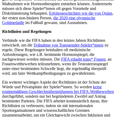
Maßnahmen wie Hormontherapien entstehen können. Andererseits
müssen sich diese Spieler*innen oft gegen Vorurteile und
Diskriminierung behaupten.
Erfolgsgeschichten wie die von Quinn
,
der ersten non-binären Person,
die 2020 eine olympische
Goldmedaille
im Fußball gewann, sind Ausnahmen.
Richtlinien und Regelungen
Verbände wie die FIFA haben in den letzten Jahren Richtlinien
entwickelt, um die
Teilnahme von Transgender-Spieler*innen
zu
regeln. Diese Regelungen beinhalten oft medizinische
Anforderungen, wie z.B. bestimmte Hormonspiegel, die
nachgewiesen werden müssen. Die
FIFA erlaubt trans* Frauen
, an
Frauenwettbewerben teilzunehmen, wenn ihr Testosteronspiegel
unter einer bestimmten Schwelle liegt, die regelmäßig überprüft
wird, um faire Wettkampfbedingungen zu gewährleisten.
Ein weiterer wichtiger Aspekt der Richtlinien ist der Schutz der
Würde und Privatsphäre der Spieler*innen. So werden
keine
routinemäßigen Geschlechtsüberprüfungen bei FIFA-Wettbewerben
durchgeführt, sondern nur bei begründetem Zweifel auf Antrag
bestimmter Parteien. Die FIFA arbeitet kontinuierlich daran, ihre
Richtlinien zu verbessern, indem sie mit internationalen
Sportorganisationen und wissenschaftlichen Gremien
zusammenarbeitet, um ein Gleichgewicht zwischen Inklusion und