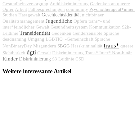
Gesundheitsversorgung
Antidiskriminierung
Gedenken an queere
Psychotherapeut*innen
Opfer
Arbeit
Fallbesprechungen
community
Geschlechtsidentität
Studien
Hassgewalt
nichtbinaer
Jugendliche
Qualitätsmanagement
Opfern trans*- und
inter*feindlicher Gewalt
Gesundheitssystem
Kommunikation
S2k-
Transidentität
Leitlinie
Gedenken
Gendersensible Sprache
deadnaming
Umgang
LGBTIQ+-Gemeinschaft
Sprache
trans*
SBGG
NonBinaryDay
Misgendern
Hasskriminalität
queere
dgti
Sichtbarkeit
Gewalt
Diskriminierung Trans* Inter* Non-binär
Kinder
Diskriminierung
S3 Leitlinie
CSD
Weitere interessante Artikel