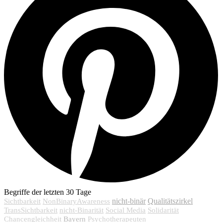
Begriffe der letzten 30 Tage
nicht-binär
Qualitätszirkel
Sichtbarkeit
NonBinaryAwareness
TransSichtbarkeit
nicht-Binarität
Social Media
Solidarität
Bayern
Chancengleichheit
Psychotherapeuten