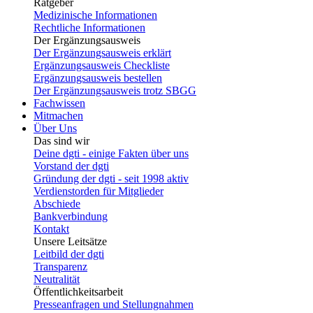
Ratgeber
Medizinische Informationen
Rechtliche Informationen
Der Ergänzungsausweis
Der Ergänzungsausweis erklärt
Ergänzungsausweis Checkliste
Ergänzungsausweis bestellen
Der Ergänzungsausweis trotz SBGG
Fachwissen
Mitmachen
Über Uns
Das sind wir
Deine dgti - einige Fakten über uns
Vorstand der dgti
Gründung der dgti - seit 1998 aktiv
Verdienstorden für Mitglieder
Abschiede
Bankverbindung
Kontakt
Unsere Leitsätze
Leitbild der dgti
Transparenz
Neutralität
Öffentlichkeitsarbeit
Presseanfragen und Stellungnahmen