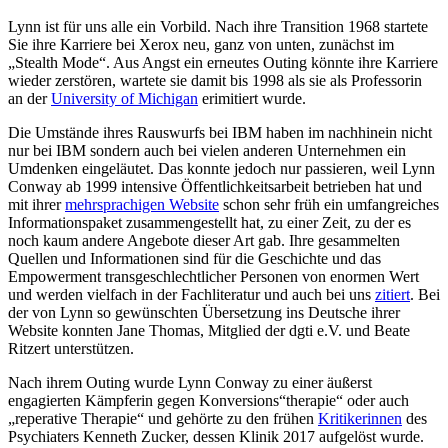
Lynn ist für uns alle ein Vorbild. Nach ihre Transition 1968 startete
Sie ihre Karriere bei Xerox neu, ganz von unten, zunächst im
„Stealth Mode“. Aus Angst ein erneutes Outing könnte ihre Karriere
wieder zerstören, wartete sie damit bis 1998 als sie als Professorin
an der
University of Michigan
erimitiert wurde.
Die Umstände ihres Rauswurfs bei IBM haben im nachhinein nicht
nur bei IBM sondern auch bei vielen anderen Unternehmen ein
Umdenken eingeläutet. Das konnte jedoch nur passieren, weil Lynn
Conway ab 1999 intensive Öffentlichkeitsarbeit betrieben hat und
mit ihrer
mehrsprachigen Website
schon sehr früh ein umfangreiches
Informationspaket zusammengestellt hat, zu einer Zeit, zu der es
noch kaum andere Angebote dieser Art gab. Ihre gesammelten
Quellen und Informationen sind für die Geschichte und das
Empowerment transgeschlechtlicher Personen von enormen Wert
und werden vielfach in der Fachliteratur und auch bei uns
zitiert
. Bei
der von Lynn so gewünschten Übersetzung ins Deutsche ihrer
Website konnten Jane Thomas, Mitglied der dgti e.V. und Beate
Ritzert unterstützen.
Nach ihrem Outing wurde Lynn Conway zu einer äußerst
engagierten Kämpferin gegen Konversions“therapie“ oder auch
„reperative Therapie“ und gehörte zu den frühen
Kritikerinnen
des
Psychiaters Kenneth Zucker, dessen Klinik 2017 aufgelöst wurde.