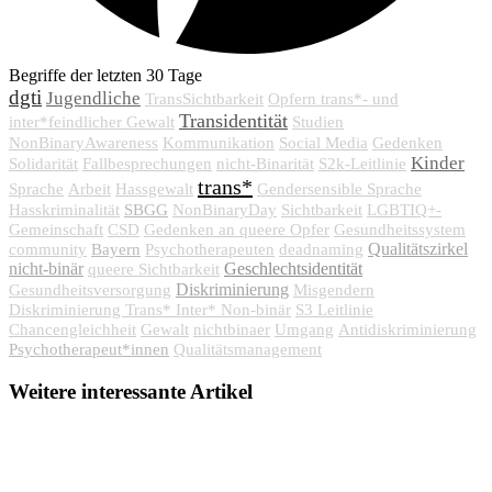
Begriffe der letzten 30 Tage
dgti
Jugendliche
TransSichtbarkeit
Opfern trans*- und
Transidentität
inter*feindlicher Gewalt
Studien
NonBinaryAwareness
Kommunikation
Social Media
Gedenken
Kinder
Solidarität
Fallbesprechungen
nicht-Binarität
S2k-Leitlinie
trans*
Sprache
Arbeit
Hassgewalt
Gendersensible Sprache
SBGG
Hasskriminalität
NonBinaryDay
Sichtbarkeit
LGBTIQ+-
Gemeinschaft
CSD
Gedenken an queere Opfer
Gesundheitssystem
Bayern
Qualitätszirkel
community
Psychotherapeuten
deadnaming
nicht-binär
Geschlechtsidentität
queere Sichtbarkeit
Diskriminierung
Gesundheitsversorgung
Misgendern
Diskriminierung Trans* Inter* Non-binär
S3 Leitlinie
Chancengleichheit
Gewalt
nichtbinaer
Umgang
Antidiskriminierung
Psychotherapeut*innen
Qualitätsmanagement
Weitere interessante Artikel