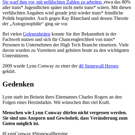
Sie warf ihm vor, mit gefälschten Zahlen zu arbeiten,
etwa das 80%
aller trans* Jugendlichen später nicht mehr trans* wären. Mit diesen
verfälschten Angaben wird gerade jetzt wieder trans* feindliche
Politik begründet. Auch gegen Ray Blanchard und dessen Theorie
der „Autogynophilie“ ging sie vor.
Bei vielen
Gelegenheiten
konnte Sie ihre Bekanntheit in der
Fachwelt nutzen und sich für Chancengleichheit von trans*
Personen in Unternehmen der High Tech Branche einsetzen. Viele
davon wurden zu Vorreitern und gehören heute zu den wichtigsten
Unterstützern.
2009 wurde Lynn Conway zu einer der
40 Stonewall Heroes
gekürt.
Gedenken
Lynn starb im Beisein ihres Ehemannes Charles Rogers an den
Folgen eines Herzinfarkts. Wir wünschen ihm viel Kraft.
Menschen wie Lynn Conway dürfen nicht vergessen werden.
Sie sind uns Ansporn und Gewissheit, dass Veränderung zum
Guten möglich ist.
#LynnConway #Stonewallheroine