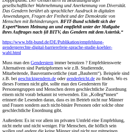
Doppelpunkt. Der Genderstern ist Bedeutungsträger
gesellschaftlicher Wahrnehmung und Anerkennung von Diversität.
Das Gendern berührt als sprachlicher Ausdruck in digitalen
Anwendungen, Fragen der Freiheit und der Demokratie von
Menschen mit Behinderungen.
BFIT-Bund schließt sich der
Expert*innen Meinung an und empfiehlt unter der Maßgabe
ihres Auftrages nach §8 BITV, das Gendern mit dem Asterisk.“
https://www.bfit-bund.de/DE/Publikation/empfehlung-
gendergerechte-digital-barrierefreie-sprache-studie-koehler-
wahl.html
Muss man den
Genderstern
immer benutzen ? Empfehlenswerte
Alternativen sind Partizipformen wie z.B. Studierende,
Mitarbeitende, Bauverantwortliche (statt „Bauherrn“). Beispiele sind
z.B. bei
geschicktgendern.de
oder
genderleicht.de
zu finden. Wo es
dieses Formen nicht gibt, sollte man den Genderstern für
Personengruppen und Menschen deren geschlechtliche Zuordnung
einem nicht vorab bekannt ist verwenden. Ein „Kolleg*innen“
erinnert die Lesenden daran, dass es im Betrieb nicht nur Männer
und Frauen sondern auch nicht-binäre Personen oder solche ohne
geschlechtliche Enordnung gibt.
Außerdem: Es ist vor allem im privaten Umfeld eine Empfehlung,
nicht mehr und nicht weniger. Für Menschen, die höflich sein
wollen und andere die keine Männer sind nicht nur mitmeinen