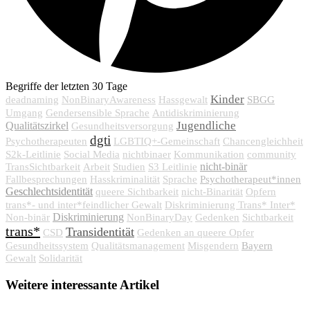
Begriffe der letzten 30 Tage
Kinder
SBGG
deadnaming
NonBinaryAwareness
Hassgewalt
Umgang
Gendersensible Sprache
Antidiskriminierung
Jugendliche
Qualitätszirkel
Gesundheitsversorgung
dgti
Psychotherapeuten
LGBTIQ+-Gemeinschaft
Chancengleichheit
S2k-Leitlinie
Social Media
nichtbinaer
Kommunikation
community
nicht-binär
TransSichtbarkeit
Arbeit
Studien
S3 Leitlinie
Psychotherapeut*innen
Fallbesprechungen
Hasskriminalität
Sprache
Geschlechtsidentität
queere Sichtbarkeit
nicht-Binarität
Opfern
trans*- und inter*feindlicher Gewalt
Diskriminierung Trans* Inter*
Diskriminierung
Non-binär
NonBinaryDay
Gedenken
Sichtbarkeit
trans*
Transidentität
CSD
Gedenken an queere Opfer
Bayern
Gesundheitssystem
Qualitätsmanagement
Misgendern
Gewalt
Solidarität
Weitere interessante Artikel