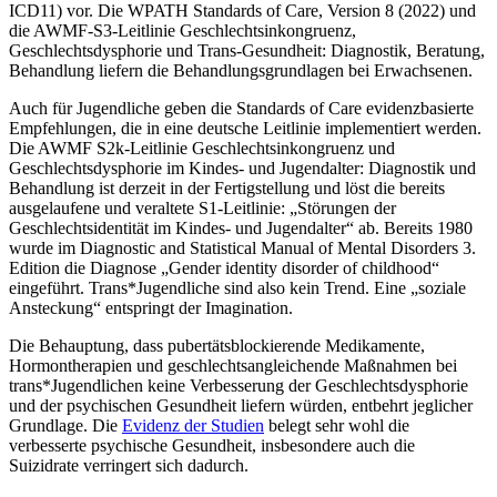
ICD11) vor. Die WPATH Standards of Care, Version 8 (2022) und
die AWMF-S3-Leitlinie Geschlechtsinkongruenz,
Geschlechtsdysphorie und Trans-Gesundheit: Diagnostik, Beratung,
Behandlung liefern die Behandlungsgrundlagen bei Erwachsenen.
Auch für Jugendliche geben die Standards of Care evidenzbasierte
Empfehlungen, die in eine deutsche Leitlinie implementiert werden.
Die AWMF S2k-Leitlinie Geschlechtsinkongruenz und
Geschlechtsdysphorie im Kindes- und Jugendalter: Diagnostik und
Behandlung ist derzeit in der Fertigstellung und löst die bereits
ausgelaufene und veraltete S1-Leitlinie: „Störungen der
Geschlechtsidentität im Kindes- und Jugendalter“ ab. Bereits 1980
wurde im Diagnostic and Statistical Manual of Mental Disorders 3.
Edition die Diagnose „Gender identity disorder of childhood“
eingeführt. Trans*Jugendliche sind also kein Trend. Eine „soziale
Ansteckung“ entspringt der Imagination.
Die Behauptung, dass pubertätsblockierende Medikamente,
Hormontherapien und geschlechtsangleichende Maßnahmen bei
trans*Jugendlichen keine Verbesserung der Geschlechtsdysphorie
und der psychischen Gesundheit liefern würden, entbehrt jeglicher
Grundlage. Die
Evidenz der Studien
belegt sehr wohl die
verbesserte psychische Gesundheit, insbesondere auch die
Suizidrate verringert sich dadurch.