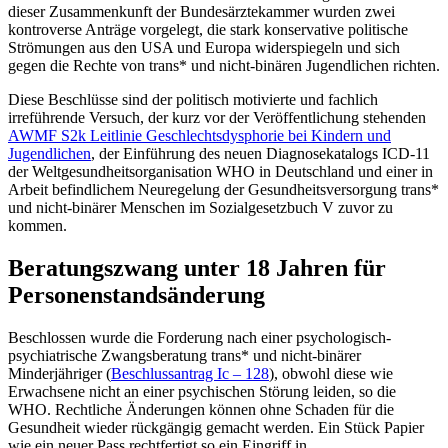
dieser Zusammenkunft der Bundesärztekammer wurden zwei
kontroverse Anträge vorgelegt, die stark konservative politische
Strömungen aus den USA und Europa widerspiegeln und sich
gegen die Rechte von trans* und nicht-binären Jugendlichen richten.
Diese Beschlüsse sind der politisch motivierte und fachlich
irreführende Versuch, der kurz vor der Veröffentlichung stehenden
AWMF S2k Leitlinie Geschlechtsdysphorie bei Kindern und
Jugendlichen
, der Einführung des neuen Diagnosekatalogs ICD-11
der Weltgesundheitsorganisation WHO in Deutschland und einer in
Arbeit befindlichem Neuregelung der Gesundheitsversorgung trans*
und nicht-binärer Menschen im Sozialgesetzbuch V zuvor zu
kommen.
Beratungszwang unter 18 Jahren für
Personenstandsänderung
Beschlossen wurde die Forderung nach einer psychologisch-
psychiatrische Zwangsberatung trans* und nicht-binärer
Minderjähriger (
Beschlussantrag Ic – 128
), obwohl diese wie
Erwachsene nicht an einer psychischen Störung leiden, so die
WHO. Rechtliche Änderungen können ohne Schaden für die
Gesundheit wieder rückgängig gemacht werden. Ein Stück Papier
wie ein neuer Pass rechtfertigt so ein Eingriff in