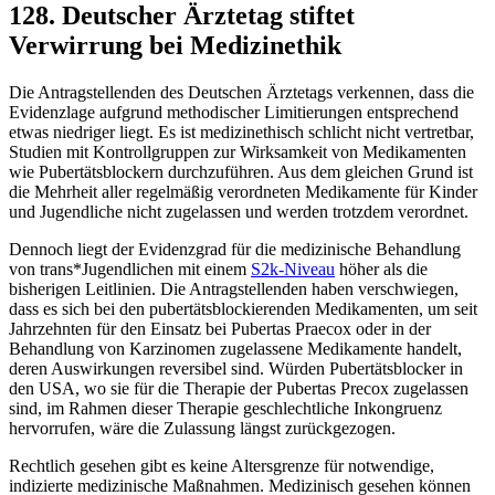
128. Deutscher Ärztetag stiftet
Verwirrung bei Medizinethik
Die Antragstellenden des Deutschen Ärztetags verkennen, dass die
Evidenzlage aufgrund methodischer Limitierungen entsprechend
etwas niedriger liegt. Es ist medizinethisch schlicht nicht vertretbar,
Studien mit Kontrollgruppen zur Wirksamkeit von Medikamenten
wie Pubertätsblockern durchzuführen. Aus dem gleichen Grund ist
die Mehrheit aller regelmäßig verordneten Medikamente für Kinder
und Jugendliche nicht zugelassen und werden trotzdem verordnet.
Dennoch liegt der Evidenzgrad für die medizinische Behandlung
von trans*Jugendlichen mit einem
S2k-Niveau
höher als die
bisherigen Leitlinien. Die Antragstellenden haben verschwiegen,
dass es sich bei den pubertätsblockierenden Medikamenten, um seit
Jahrzehnten für den Einsatz bei Pubertas Praecox oder in der
Behandlung von Karzinomen zugelassene Medikamente handelt,
deren Auswirkungen reversibel sind. Würden Pubertätsblocker in
den USA, wo sie für die Therapie der Pubertas Precox zugelassen
sind, im Rahmen dieser Therapie geschlechtliche Inkongruenz
hervorrufen, wäre die Zulassung längst zurückgezogen.
Rechtlich gesehen gibt es keine Altersgrenze für notwendige,
indizierte medizinische Maßnahmen. Medizinisch gesehen können