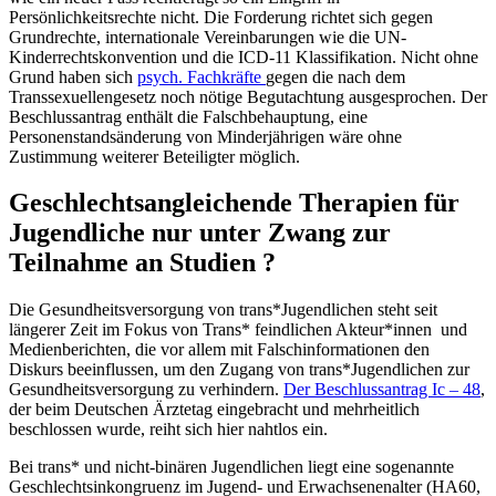
Persönlichkeitsrechte nicht. Die Forderung richtet sich gegen
Grundrechte, internationale Vereinbarungen wie die UN-
Kinderrechtskonvention und die ICD-11 Klassifikation. Nicht ohne
Grund haben sich
psych. Fachkräfte
gegen die nach dem
Transsexuellengesetz noch nötige Begutachtung ausgesprochen. Der
Beschlussantrag enthält die Falschbehauptung, eine
Personenstandsänderung von Minderjährigen wäre ohne
Zustimmung weiterer Beteiligter möglich.
Geschlechtsangleichende Therapien für
Jugendliche nur unter Zwang zur
Teilnahme an Studien ?
Die Gesundheitsversorgung von trans*Jugendlichen steht seit
längerer Zeit im Fokus von Trans* feindlichen Akteur*innen und
Medienberichten, die vor allem mit Falschinformationen den
Diskurs beeinflussen, um den Zugang von trans*Jugendlichen zur
Gesundheitsversorgung zu verhindern.
Der Beschlussantrag Ic – 48
,
der beim Deutschen Ärztetag eingebracht und mehrheitlich
beschlossen wurde, reiht sich hier nahtlos ein.
Bei trans* und nicht-binären Jugendlichen liegt eine sogenannte
Geschlechtsinkongruenz im Jugend- und Erwachsenenalter (HA60,