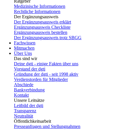
Ratgeber
Medizinische Informationen
Rechtliche Informationen
Der Ergänzungsausweis
Der Ergänzungsausweis erklärt
Ergänzungsausweis Checkliste
Ergänzungsausweis bestellen
Der Ergänzungsausweis trotz SBGG
Fachwissen
Mitmachen
Über Uns
Das sind wir
Deine dgti - einige Fakten über uns
Vorstand der dgti
Gründung der dgti - seit 1998 aktiv
Verdienstorden für Mitglieder
Abschiede
Bankverbindung
Kontakt
Unsere Leitsätze
Leitbild der dgti
Transparenz
Neutralität
Öffentlichkeitsarbeit
Presseanfragen und Stellungnahmen