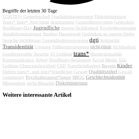
Begriffe der letzten 30 Tage
LGBTIQ+-Gemeinschaft
Qualitätsmanagement
Diskriminierung
Trans* Inter* Non-binär
deadnaming
Gesundheitssystem
Gedenken
Jugendliche
NonBinaryDay
queere Sichtbarkeit
Psychotherapeuten
Antidiskriminierung
Studien
Hassgewalt
Gedenken an queere Opfer
dgti
Sprache
nichtbinaer
Gesundheitsversorgung
Solidarität
Transidentität
nicht-binär
Umgang
Fallbesprechungen
Sichtbarkeit
trans*
Gendersensible Sprache
S3 Leitlinie
Hasskriminalität
Kommunikation
Arbeit
NonBinaryAwareness
Social Media
S2k-
Kinder
Bayern
Leitlinie
Chancengleichheit
CSD
TransSichtbarkeit
Qualitätszirkel
Opfern trans*- und inter*feindlicher Gewalt
Gewalt
Psychotherapeut*innen
SBGG
Geschlechtsidentität
community
Diskriminierung
Misgendern
nicht-Binarität
Weitere interessante Artikel