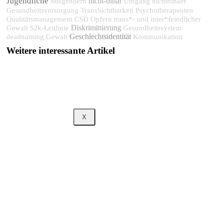
Jugendliche
nicht-binär
Misgendern
Umgang
nichtbinaer
Gesundheitsversorgung
TransSichtbarkeit
Psychotherapeuten
Qualitätsmanagement
CSD
Opfern trans*- und inter*feindlicher
Diskriminierung
Gewalt
S2k-Leitlinie
Gesundheitssystem
Geschlechtsidentität
deadnaming
Gewalt
Kommunikation
Weitere interessante Artikel
X