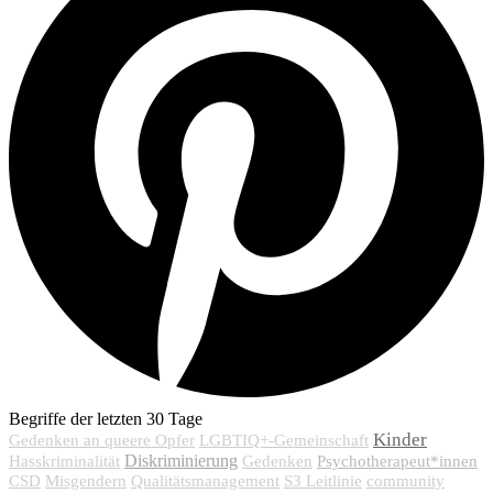
Begriffe der letzten 30 Tage
Kinder
Gedenken an queere Opfer
LGBTIQ+-Gemeinschaft
Diskriminierung
Psychotherapeut*innen
Hasskriminalität
Gedenken
CSD
Misgendern
Qualitätsmanagement
S3 Leitlinie
community