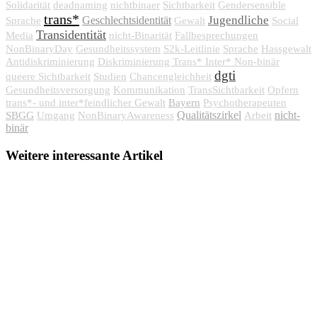
Solidarität
deadnaming
nichtbinaer
Sichtbarkeit
Gendersensible
trans*
Jugendliche
Geschlechtsidentität
Sprache
Gewalt
Social
Transidentität
Media
nicht-Binarität
Fallbesprechungen
NonBinaryDay
Gesundheitssystem
S2k-Leitlinie
Sprache
Hassgewalt
Antidiskriminierung
Diskriminierung Trans* Inter* Non-binär
dgti
queere Sichtbarkeit
Studien
Chancengleichheit
Gesundheitsversorgung
Kommunikation
TransSichtbarkeit
Opfern
Bayern
trans*- und inter*feindlicher Gewalt
Psychotherapeuten
SBGG
Qualitätszirkel
nicht-
Umgang
NonBinaryAwareness
Arbeit
binär
Weitere interessante Artikel