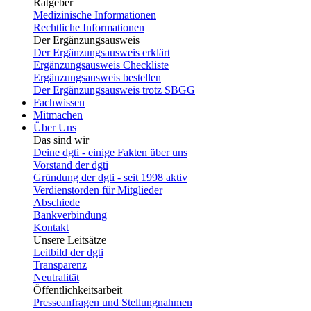
Ratgeber
Medizinische Informationen
Rechtliche Informationen
Der Ergänzungsausweis
Der Ergänzungsausweis erklärt
Ergänzungsausweis Checkliste
Ergänzungsausweis bestellen
Der Ergänzungsausweis trotz SBGG
Fachwissen
Mitmachen
Über Uns
Das sind wir
Deine dgti - einige Fakten über uns
Vorstand der dgti
Gründung der dgti - seit 1998 aktiv
Verdienstorden für Mitglieder
Abschiede
Bankverbindung
Kontakt
Unsere Leitsätze
Leitbild der dgti
Transparenz
Neutralität
Öffentlichkeitsarbeit
Presseanfragen und Stellungnahmen